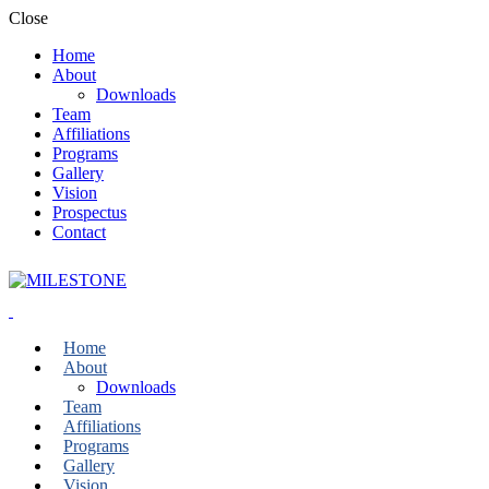
Close
Home
About
Downloads
Team
Affiliations
Programs
Gallery
Vision
Prospectus
Contact
Home
About
Downloads
Team
Affiliations
Programs
Gallery
Vision