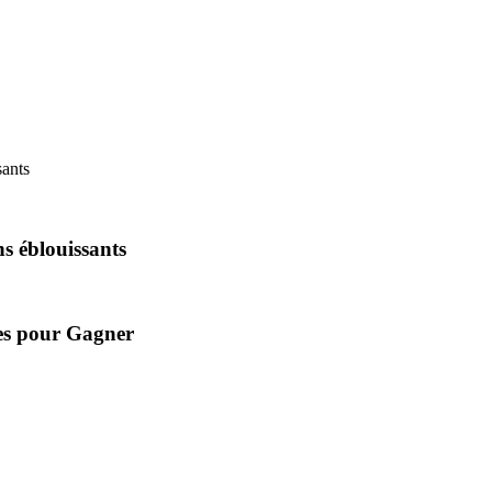
sants
s éblouissants
ces pour Gagner