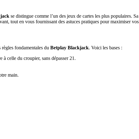
kjack
se distingue comme l’un des jeux de cartes les plus populaires. Sa
ptivant, tout en vous fournissant des astuces pratiques pour maximiser vo
es règles fondamentales du
Betplay Blackjack
. Voici les bases :
e à celle du croupier, sans dépasser 21.
otre main.