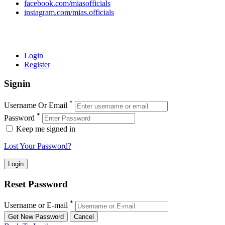
facebook.com/miasofficials
instagram.com/mias.officials
© 2022 MIAS – All rights reserved | Developed by
ANIFAR
TECHNOLOGIES
Login
Register
Signin
*
Username Or Email
*
Password
Keep me signed in
Lost Your Password?
Reset Password
*
Username or E-mail