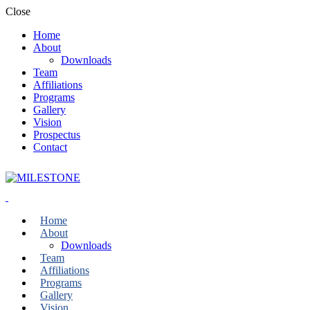
Close
Home
About
Downloads
Team
Affiliations
Programs
Gallery
Vision
Prospectus
Contact
Home
About
Downloads
Team
Affiliations
Programs
Gallery
Vision