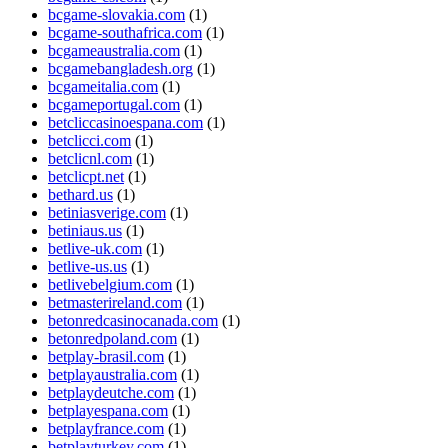
bcgame-slovakia.com
(1)
bcgame-southafrica.com
(1)
bcgameaustralia.com
(1)
bcgamebangladesh.org
(1)
bcgameitalia.com
(1)
bcgameportugal.com
(1)
betcliccasinoespana.com
(1)
betclicci.com
(1)
betclicnl.com
(1)
betclicpt.net
(1)
bethard.us
(1)
betiniasverige.com
(1)
betiniaus.us
(1)
betlive-uk.com
(1)
betlive-us.us
(1)
betlivebelgium.com
(1)
betmasterireland.com
(1)
betonredcasinocanada.com
(1)
betonredpoland.com
(1)
betplay-brasil.com
(1)
betplayaustralia.com
(1)
betplaydeutche.com
(1)
betplayespana.com
(1)
betplayfrance.com
(1)
betplayturkey.com
(1)