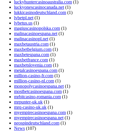
luckyhuntercasinoaustralia.com
(1)
luckyonescasinocanada.net
(1)
lukkicasinodeutschland.com
(1)
lvbetpl.net
(1)
lvbetus.us
(1)
magiuscasinopolska.com
(1)
malinacasinoespana.net
(1)
malinacasinopl.net
(1)
maxbetaustria.com
(1)
maxbetbelgium.com
(1)
maxbetespana.com
(1)
maxbetfrance.com
(1)
maxbetslovenia.com
(1)
metalcasinoespana.com
(1)
million-casino-fr.com
(1)
million-casino-nl.com
(1)
monopolycasinoespana.net
(1)
mostbetcasinoespana.com
(1)
mrbitcasino-romania.com
(1)
mrpunter-uk.uk
(1)
mrq-casino-uk.uk
(1)
myempirecasinoespana.com
(1)
myempirecasinoespana.net
(1)
neospindeutschland.com
(1)
News
(107)