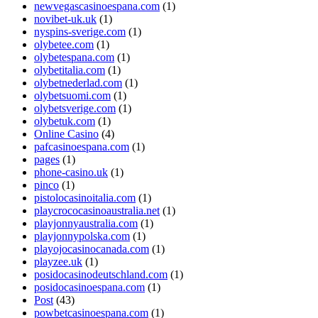
newvegascasinoespana.com
(1)
novibet-uk.uk
(1)
nyspins-sverige.com
(1)
olybetee.com
(1)
olybetespana.com
(1)
olybetitalia.com
(1)
olybetnederlad.com
(1)
olybetsuomi.com
(1)
olybetsverige.com
(1)
olybetuk.com
(1)
Online Casino
(4)
pafcasinoespana.com
(1)
pages
(1)
phone-casino.uk
(1)
pinco
(1)
pistolocasinoitalia.com
(1)
playcrococasinoaustralia.net
(1)
playjonnyaustralia.com
(1)
playjonnypolska.com
(1)
playojocasinocanada.com
(1)
playzee.uk
(1)
posidocasinodeutschland.com
(1)
posidocasinoespana.com
(1)
Post
(43)
powbetcasinoespana.com
(1)