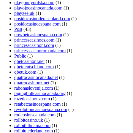
playjonnypolska.com
(1)
playojocasinocanada.com
(1)
playzee.uk
(1)
posidocasinodeutschland.com
(1)
posidocasinoespana.com
(1)
Post
(43)
powbetcasinoespana.com
(1)
princesscasinoes.com
(1)
princesscasinonl.com
(1)
princesscasinoromania.com
(1)
Public
(1)
qbetcasinonl.net
(1)
qbetdeutschland.com
(1)
qbetuk.com
(1)
quatrocasinocanada.net
(1)
quatrocasinonz.net
(1)
rabonaslovenija.com
(1)
ragingbullcasinocanada.org
(1)
razedcasinonz.com
(1)
retabetcasinoespana.com
(1)
revolutioncasinoespana.com
(1)
rodeoslotscanada.com
(1)
rollbitcasino.uk
(1)
rollbitlithuania.com
(1)
rollbitnederland.com
(1)