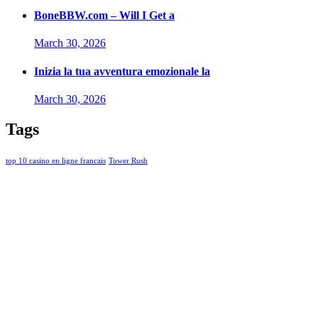
BoneBBW.com – Will I Get a
March 30, 2026
Inizia la tua avventura emozionale la
March 30, 2026
Tags
top 10 casino en ligne francais
Tower Rush