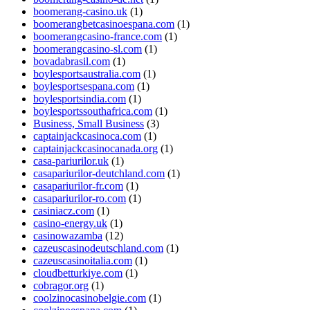
boomerang-casino.uk
(1)
boomerangbetcasinoespana.com
(1)
boomerangcasino-france.com
(1)
boomerangcasino-sl.com
(1)
bovadabrasil.com
(1)
boylesportsaustralia.com
(1)
boylesportsespana.com
(1)
boylesportsindia.com
(1)
boylesportssouthafrica.com
(1)
Business, Small Business
(3)
captainjackcasinoca.com
(1)
captainjackcasinocanada.org
(1)
casa-pariurilor.uk
(1)
casapariurilor-deutchland.com
(1)
casapariurilor-fr.com
(1)
casapariurilor-ro.com
(1)
casiniacz.com
(1)
casino-energy.uk
(1)
casinowazamba
(12)
cazeuscasinodeutschland.com
(1)
cazeuscasinoitalia.com
(1)
cloudbetturkiye.com
(1)
cobragor.org
(1)
coolzinocasinobelgie.com
(1)