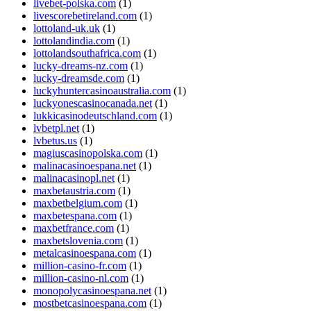
livebet-polska.com
(1)
livescorebetireland.com
(1)
lottoland-uk.uk
(1)
lottolandindia.com
(1)
lottolandsouthafrica.com
(1)
lucky-dreams-nz.com
(1)
lucky-dreamsde.com
(1)
luckyhuntercasinoaustralia.com
(1)
luckyonescasinocanada.net
(1)
lukkicasinodeutschland.com
(1)
lvbetpl.net
(1)
lvbetus.us
(1)
magiuscasinopolska.com
(1)
malinacasinoespana.net
(1)
malinacasinopl.net
(1)
maxbetaustria.com
(1)
maxbetbelgium.com
(1)
maxbetespana.com
(1)
maxbetfrance.com
(1)
maxbetslovenia.com
(1)
metalcasinoespana.com
(1)
million-casino-fr.com
(1)
million-casino-nl.com
(1)
monopolycasinoespana.net
(1)
mostbetcasinoespana.com
(1)