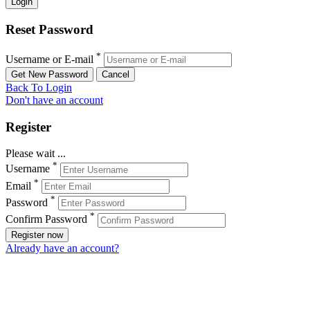
Reset Password
*
Username or E-mail
Back To Login
Don't have an account
Register
Please wait ...
*
Username
*
Email
*
Password
*
Confirm Password
Register now
Already have an account?