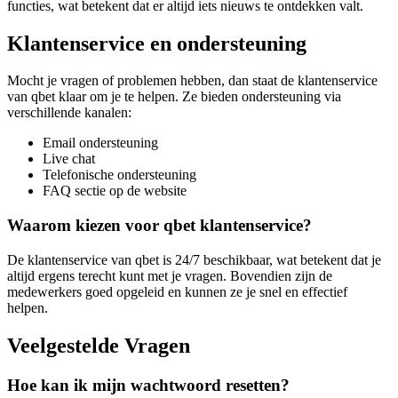
functies, wat betekent dat er altijd iets nieuws te ontdekken valt.
Klantenservice en ondersteuning
Mocht je vragen of problemen hebben, dan staat de klantenservice
van qbet klaar om je te helpen. Ze bieden ondersteuning via
verschillende kanalen:
Email ondersteuning
Live chat
Telefonische ondersteuning
FAQ sectie op de website
Waarom kiezen voor qbet klantenservice?
De klantenservice van qbet is 24/7 beschikbaar, wat betekent dat je
altijd ergens terecht kunt met je vragen. Bovendien zijn de
medewerkers goed opgeleid en kunnen ze je snel en effectief
helpen.
Veelgestelde Vragen
Hoe kan ik mijn wachtwoord resetten?