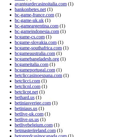
avantgardecasinoitalia.com
(1)
bankonbetes.net
(1)
bc-game-france.com
(1)
bc-game-uk.uk
(1)
bc-gameargentina.com
(1)
bc-gameindonesia.com
(1)
bcgame-cs.com
(1)
bcgame-slovakia.com
(1)
bcgame-southafrica.com
(1)
bcgameaustralia.com
(1)
bcgamebangladesh.org
(1)
bcgameitalia.com
(1)
bcgameportugal.com
(1)
betcliccasinoespana.com
(1)
betclicci.com
(1)
betclicnl.com
(1)
betclicpt.net
(1)
bethard.us
(1)
betiniasverige.com
(1)
betiniaus.us
(1)
betlive-uk.com
(1)
betlive-us.us
(1)
betlivebelgium.com
(1)
betmasterireland.com
(1)
betonredcasinocanada.com
(1)