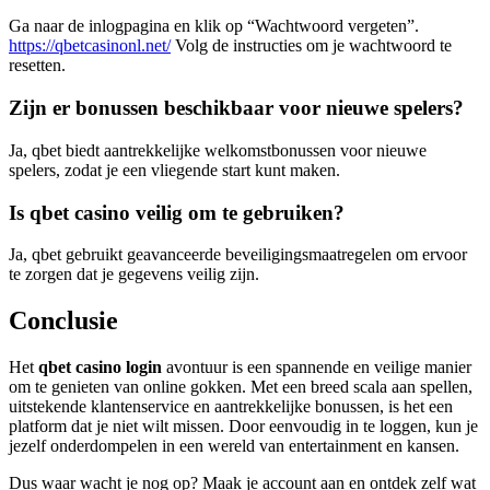
Ga naar de inlogpagina en klik op “Wachtwoord vergeten”.
https://qbetcasinonl.net/
Volg de instructies om je wachtwoord te
resetten.
Zijn er bonussen beschikbaar voor nieuwe spelers?
Ja, qbet biedt aantrekkelijke welkomstbonussen voor nieuwe
spelers, zodat je een vliegende start kunt maken.
Is qbet casino veilig om te gebruiken?
Ja, qbet gebruikt geavanceerde beveiligingsmaatregelen om ervoor
te zorgen dat je gegevens veilig zijn.
Conclusie
Het
qbet casino login
avontuur is een spannende en veilige manier
om te genieten van online gokken. Met een breed scala aan spellen,
uitstekende klantenservice en aantrekkelijke bonussen, is het een
platform dat je niet wilt missen. Door eenvoudig in te loggen, kun je
jezelf onderdompelen in een wereld van entertainment en kansen.
Dus waar wacht je nog op? Maak je account aan en ontdek zelf wat