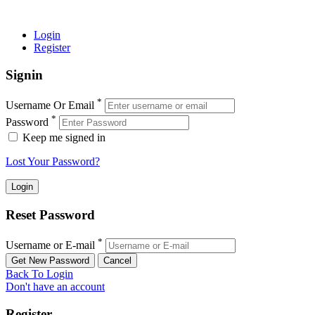
TECHNOLOGIES
Login
Register
Signin
*
Username Or Email
*
Password
Keep me signed in
Lost Your Password?
Reset Password
*
Username or E-mail
Back To Login
Don't have an account
Register