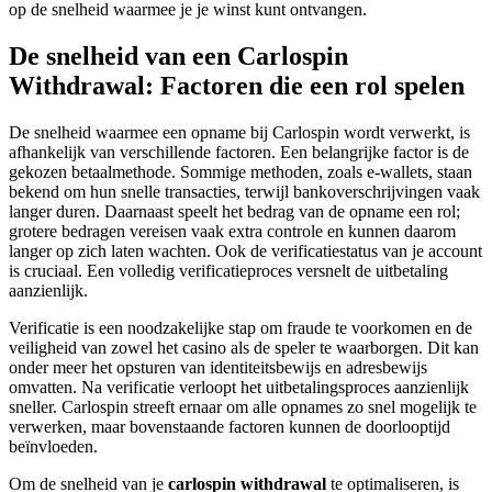
op de snelheid waarmee je je winst kunt ontvangen.
De snelheid van een Carlospin
Withdrawal: Factoren die een rol spelen
De snelheid waarmee een opname bij Carlospin wordt verwerkt, is
afhankelijk van verschillende factoren. Een belangrijke factor is de
gekozen betaalmethode. Sommige methoden, zoals e-wallets, staan
bekend om hun snelle transacties, terwijl bankoverschrijvingen vaak
langer duren. Daarnaast speelt het bedrag van de opname een rol;
grotere bedragen vereisen vaak extra controle en kunnen daarom
langer op zich laten wachten. Ook de verificatiestatus van je account
is cruciaal. Een volledig verificatieproces versnelt de uitbetaling
aanzienlijk.
Verificatie is een noodzakelijke stap om fraude te voorkomen en de
veiligheid van zowel het casino als de speler te waarborgen. Dit kan
onder meer het opsturen van identiteitsbewijs en adresbewijs
omvatten. Na verificatie verloopt het uitbetalingsproces aanzienlijk
sneller. Carlospin streeft ernaar om alle opnames zo snel mogelijk te
verwerken, maar bovenstaande factoren kunnen de doorlooptijd
beïnvloeden.
Om de snelheid van je
carlospin withdrawal
te optimaliseren, is