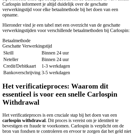
Carlospin informeert je altijd duidelijk over de geschatte
verwerkingstijd voor elke betaalmethode bij het doen van een
opname.
Hieronder vind je een tabel met een overzicht van de geschatte
verwerkingstijden voor verschillende betaalmethoden bij Carlospin:
Betaalmethode
Geschatte Verwerkingstijd
Skrill
Binnen 24 uur
Neteller
Binnen 24 uur
Credit/Debitkaart
1-3 werkdagen
Bankoverschrijving
3-5 werkdagen
Het verificatieproces: Waarom dit
essentieel is voor een snelle Carlospin
Withdrawal
Het verificatieproces is een cruciale stap bij het doen van een
carlospin withdrawal
. Dit proces is vereist om je identiteit te
bevestigen en fraude te voorkomen. Carlospin is verplicht om de
bron van fondsen te controleren en ervoor te zorgen dat het geld niet