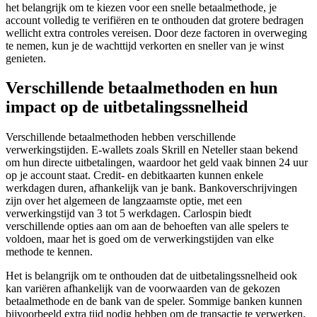
het belangrijk om te kiezen voor een snelle betaalmethode, je
account volledig te verifiëren en te onthouden dat grotere bedragen
wellicht extra controles vereisen. Door deze factoren in overweging
te nemen, kun je de wachttijd verkorten en sneller van je winst
genieten.
Verschillende betaalmethoden en hun
impact op de uitbetalingssnelheid
Verschillende betaalmethoden hebben verschillende
verwerkingstijden. E-wallets zoals Skrill en Neteller staan bekend
om hun directe uitbetalingen, waardoor het geld vaak binnen 24 uur
op je account staat. Credit- en debitkaarten kunnen enkele
werkdagen duren, afhankelijk van je bank. Bankoverschrijvingen
zijn over het algemeen de langzaamste optie, met een
verwerkingstijd van 3 tot 5 werkdagen. Carlospin biedt
verschillende opties aan om aan de behoeften van alle spelers te
voldoen, maar het is goed om de verwerkingstijden van elke
methode te kennen.
Het is belangrijk om te onthouden dat de uitbetalingssnelheid ook
kan variëren afhankelijk van de voorwaarden van de gekozen
betaalmethode en de bank van de speler. Sommige banken kunnen
bijvoorbeeld extra tijd nodig hebben om de transactie te verwerken.