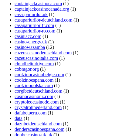
captainjackcasinoca.com
(1)
captainjackcasinocanada.org
(1)
casa-pariurilor.uk
(1)
casapariurilor-deutchland.com
(1)
casapariurilor-fr.com
(1)
casapariurilor-ro.com
(1)
casiniacz.com
(1)
casino-energy.uk
(1)
casinowazamba
(12)
cazeuscasinodeutschland.com
(1)
cazeuscasinoitalia.com
(1)
cloudbetturkiye.com
(1)
cobragor.org
(1)
coolzinocasinobelgie.com
(1)
coolzinoespana.com
(1)
coolzinopolska.com
(1)
corgibetdeutschland.com
(1)
cosmocasinonz.com
(1)
cryptoleocasinode.com
(1)
crystalrollnederland.com
(1)
dafabetperu.com
(1)
data
(1)
daznbetdeutschland.com
(1)
denderacasinoespana.com
(1)
donbetcasino-uk.uk
(1)