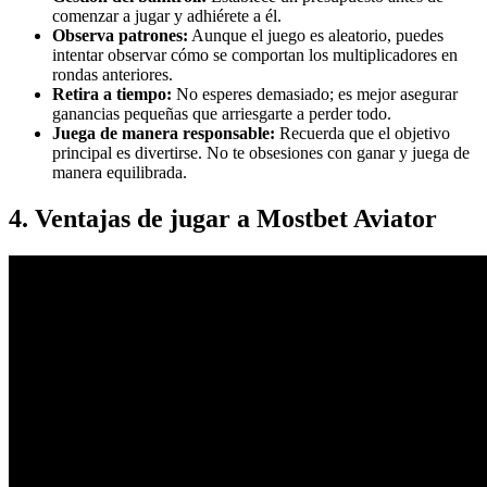
comenzar a jugar y adhiérete a él.
Observa patrones:
Aunque el juego es aleatorio, puedes
intentar observar cómo se comportan los multiplicadores en
rondas anteriores.
Retira a tiempo:
No esperes demasiado; es mejor asegurar
ganancias pequeñas que arriesgarte a perder todo.
Juega de manera responsable:
Recuerda que el objetivo
principal es divertirse. No te obsesiones con ganar y juega de
manera equilibrada.
4. Ventajas de jugar a Mostbet Aviator