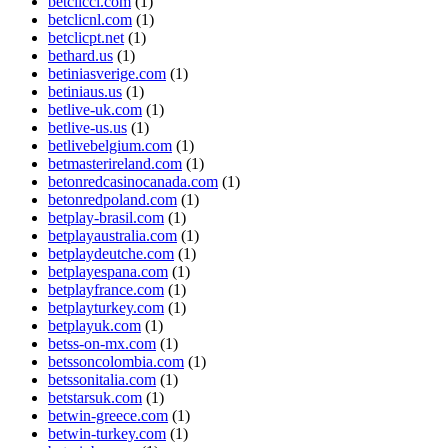
betclicci.com
(1)
betclicnl.com
(1)
betclicpt.net
(1)
bethard.us
(1)
betiniasverige.com
(1)
betiniaus.us
(1)
betlive-uk.com
(1)
betlive-us.us
(1)
betlivebelgium.com
(1)
betmasterireland.com
(1)
betonredcasinocanada.com
(1)
betonredpoland.com
(1)
betplay-brasil.com
(1)
betplayaustralia.com
(1)
betplaydeutche.com
(1)
betplayespana.com
(1)
betplayfrance.com
(1)
betplayturkey.com
(1)
betplayuk.com
(1)
betss-on-mx.com
(1)
betssoncolombia.com
(1)
betssonitalia.com
(1)
betstarsuk.com
(1)
betwin-greece.com
(1)
betwin-turkey.com
(1)