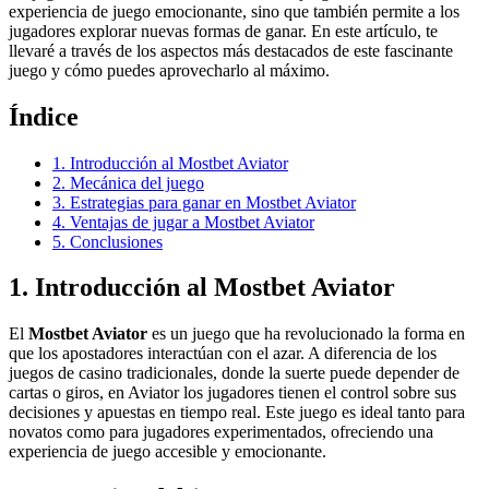
experiencia de juego emocionante, sino que también permite a los
jugadores explorar nuevas formas de ganar. En este artículo, te
llevaré a través de los aspectos más destacados de este fascinante
juego y cómo puedes aprovecharlo al máximo.
Índice
1. Introducción al Mostbet Aviator
2. Mecánica del juego
3. Estrategias para ganar en Mostbet Aviator
4. Ventajas de jugar a Mostbet Aviator
5. Conclusiones
1. Introducción al Mostbet Aviator
El
Mostbet Aviator
es un juego que ha revolucionado la forma en
que los apostadores interactúan con el azar. A diferencia de los
juegos de casino tradicionales, donde la suerte puede depender de
cartas o giros, en Aviator los jugadores tienen el control sobre sus
decisiones y apuestas en tiempo real. Este juego es ideal tanto para
novatos como para jugadores experimentados, ofreciendo una
experiencia de juego accesible y emocionante.