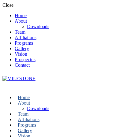
Close
Home
About
Downloads
Team
Affiliations
Programs
Gallery
Vision
Prospectus
Contact
Home
About
Downloads
Team
Affiliations
Programs
Gallery
Vision