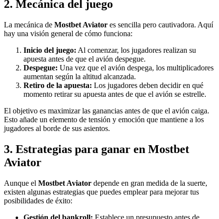
2. Mecánica del juego
La mecánica de
Mostbet Aviator
es sencilla pero cautivadora. Aquí
hay una visión general de cómo funciona:
Inicio del juego:
Al comenzar, los jugadores realizan su
apuesta antes de que el avión despegue.
Despegue:
Una vez que el avión despega, los multiplicadores
aumentan según la altitud alcanzada.
Retiro de la apuesta:
Los jugadores deben decidir en qué
momento retirar su apuesta antes de que el avión se estrelle.
El objetivo es maximizar las ganancias antes de que el avión caiga.
Esto añade un elemento de tensión y emoción que mantiene a los
jugadores al borde de sus asientos.
3. Estrategias para ganar en Mostbet
Aviator
Aunque el
Mostbet Aviator
depende en gran medida de la suerte,
existen algunas estrategias que puedes emplear para mejorar tus
posibilidades de éxito:
Gestión del bankroll:
Establece un presupuesto antes de