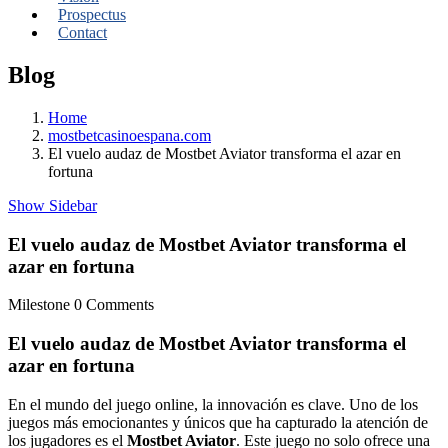
Prospectus
Contact
Blog
Home
mostbetcasinoespana.com
El vuelo audaz de Mostbet Aviator transforma el azar en
fortuna
Show Sidebar
El vuelo audaz de Mostbet Aviator transforma el
azar en fortuna
Milestone
0 Comments
El vuelo audaz de Mostbet Aviator transforma el
azar en fortuna
En el mundo del juego online, la innovación es clave. Uno de los
juegos más emocionantes y únicos que ha capturado la atención de
los jugadores es el
Mostbet Aviator
. Este juego no solo ofrece una