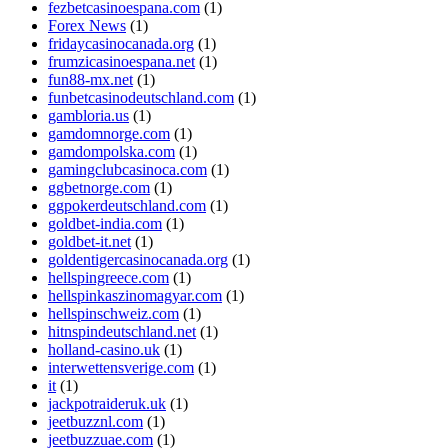
fezbetcasinoespana.com
(1)
Forex News
(1)
fridaycasinocanada.org
(1)
frumzicasinoespana.net
(1)
fun88-mx.net
(1)
funbetcasinodeutschland.com
(1)
gambloria.us
(1)
gamdomnorge.com
(1)
gamdompolska.com
(1)
gamingclubcasinoca.com
(1)
ggbetnorge.com
(1)
ggpokerdeutschland.com
(1)
goldbet-india.com
(1)
goldbet-it.net
(1)
goldentigercasinocanada.org
(1)
hellspingreece.com
(1)
hellspinkaszinomagyar.com
(1)
hellspinschweiz.com
(1)
hitnspindeutschland.net
(1)
holland-casino.uk
(1)
interwettensverige.com
(1)
it
(1)
jackpotraideruk.uk
(1)
jeetbuzznl.com
(1)
jeetbuzzuae.com
(1)