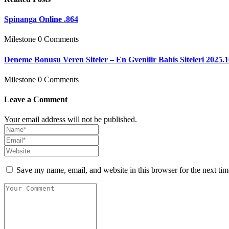
Spinanga Online .864
Milestone
0 Comments
Deneme Bonusu Veren Siteler – En Gvenilir Bahis Siteleri 2025.
Milestone
0 Comments
Leave a Comment
Your email address will not be published.
Save my name, email, and website in this browser for the next ti