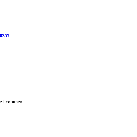
10357
me I comment.