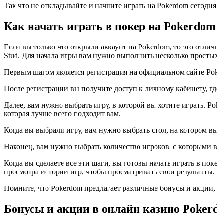
Так что не откладывайте и начните играть на Pokerdom сегодня
Как начать играть в покер на Pokerdom
Если вы только что открыли аккаунт на Pokerdom, то это отли
Stud. Для начала игры вам нужно выполнить несколько просты
Первым шагом является регистрация на официальном сайте Pok
После регистрации вы получите доступ к личному кабинету, гд
Далее, вам нужно выбрать игру, в которой вы хотите играть. 
которая лучше всего подходит вам.
Когда вы выбрали игру, вам нужно выбрать стол, на котором в
Наконец, вам нужно выбрать количество игроков, с которыми вы
Когда вы сделаете все эти шаги, вы готовы начать играть в п
просмотра истории игр, чтобы просматривать свои результаты.
Помните, что Pokerdom предлагает различные бонусы и акции, к
Бонусы и акции в онлайн казино Poker