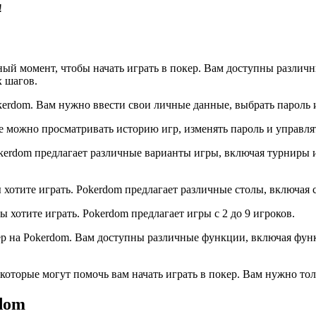
!
чный момент, чтобы начать играть в покер. Вам доступны различ
х шагов.
erdom. Вам нужно ввести свои личные данные, выбрать пароль и
е можно просматривать историю игр, изменять пароль и управля
Pokerdom предлагает различные варианты игры, включая турниры
ы хотите играть. Pokerdom предлагает различные столы, включа
 хотите играть. Pokerdom предлагает игры с 2 до 9 игроков.
окер на Pokerdom. Вам доступны различные функции, включая фу
оторые могут помочь вам начать играть в покер. Вам нужно толь
dom