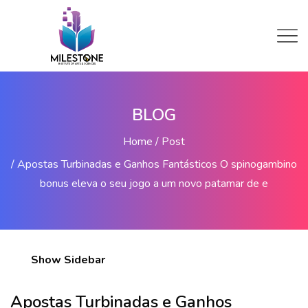
BLOG
Home
Post
Apostas Turbinadas e Ganhos Fantásticos O spinogambino
bonus eleva o seu jogo a um novo patamar de e
Show Sidebar
Apostas Turbinadas e Ganhos