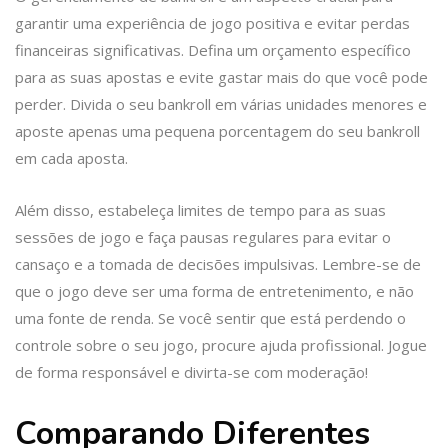
garantir uma experiência de jogo positiva e evitar perdas
financeiras significativas. Defina um orçamento específico
para as suas apostas e evite gastar mais do que você pode
perder. Divida o seu bankroll em várias unidades menores e
aposte apenas uma pequena porcentagem do seu bankroll
em cada aposta.
Além disso, estabeleça limites de tempo para as suas
sessões de jogo e faça pausas regulares para evitar o
cansaço e a tomada de decisões impulsivas. Lembre-se de
que o jogo deve ser uma forma de entretenimento, e não
uma fonte de renda. Se você sentir que está perdendo o
controle sobre o seu jogo, procure ajuda profissional. Jogue
de forma responsável e divirta-se com moderação!
Comparando Diferentes