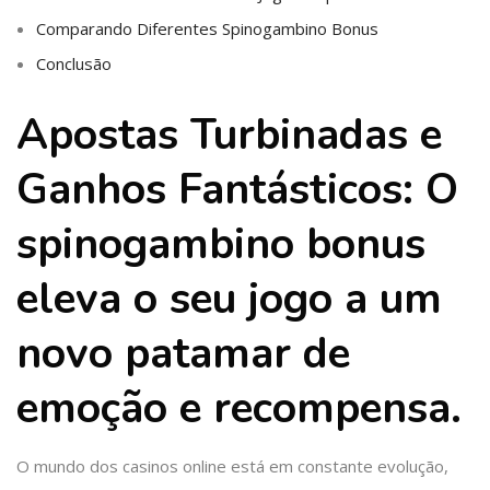
Comparando Diferentes Spinogambino Bonus
Conclusão
Apostas Turbinadas e
Ganhos Fantásticos: O
spinogambino bonus
eleva o seu jogo a um
novo patamar de
emoção e recompensa.
O mundo dos casinos online está em constante evolução,