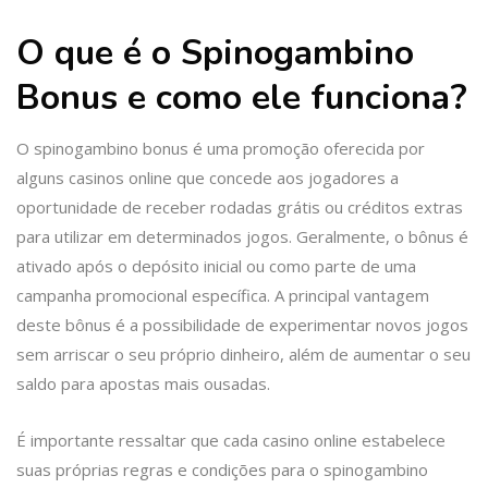
O que é o Spinogambino
Bonus e como ele funciona?
O spinogambino bonus é uma promoção oferecida por
alguns casinos online que concede aos jogadores a
oportunidade de receber rodadas grátis ou créditos extras
para utilizar em determinados jogos. Geralmente, o bônus é
ativado após o depósito inicial ou como parte de uma
campanha promocional específica. A principal vantagem
deste bônus é a possibilidade de experimentar novos jogos
sem arriscar o seu próprio dinheiro, além de aumentar o seu
saldo para apostas mais ousadas.
É importante ressaltar que cada casino online estabelece
suas próprias regras e condições para o spinogambino