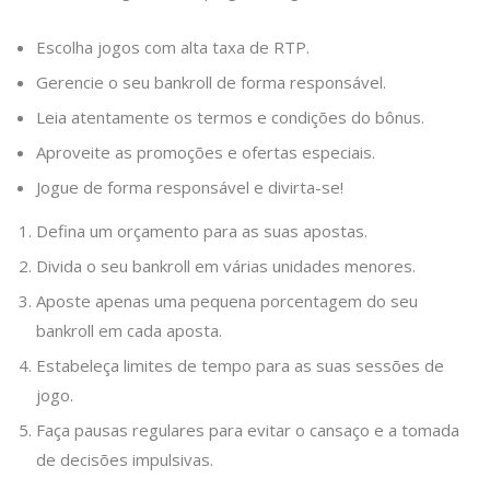
Escolha jogos com alta taxa de RTP.
Gerencie o seu bankroll de forma responsável.
Leia atentamente os termos e condições do bônus.
Aproveite as promoções e ofertas especiais.
Jogue de forma responsável e divirta-se!
Defina um orçamento para as suas apostas.
Divida o seu bankroll em várias unidades menores.
Aposte apenas uma pequena porcentagem do seu
bankroll em cada aposta.
Estabeleça limites de tempo para as suas sessões de
jogo.
Faça pausas regulares para evitar o cansaço e a tomada
de decisões impulsivas.