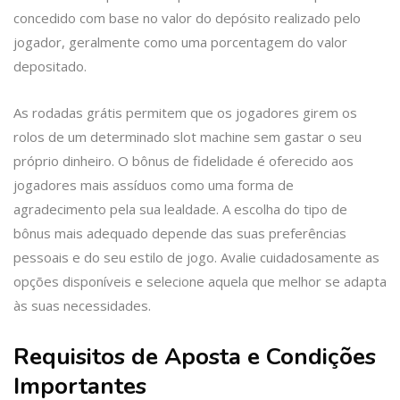
concedido com base no valor do depósito realizado pelo
jogador, geralmente como uma porcentagem do valor
depositado.
As rodadas grátis permitem que os jogadores girem os
rolos de um determinado slot machine sem gastar o seu
próprio dinheiro. O bônus de fidelidade é oferecido aos
jogadores mais assíduos como uma forma de
agradecimento pela sua lealdade. A escolha do tipo de
bônus mais adequado depende das suas preferências
pessoais e do seu estilo de jogo. Avalie cuidadosamente as
opções disponíveis e selecione aquela que melhor se adapta
às suas necessidades.
Requisitos de Aposta e Condições
Importantes