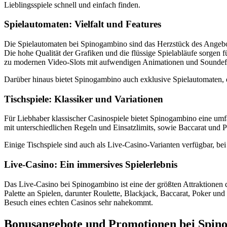
Lieblingsspiele schnell und einfach finden.
Spielautomaten: Vielfalt und Features
Die Spielautomaten bei Spinogambino sind das Herzstück des Angebot
Die hohe Qualität der Grafiken und die flüssige Spielabläufe sorgen 
zu modernen Video-Slots mit aufwendigen Animationen und Soundef
Darüber hinaus bietet Spinogambino auch exklusive Spielautomaten, di
Tischspiele: Klassiker und Variationen
Für Liebhaber klassischer Casinospiele bietet Spinogambino eine um
mit unterschiedlichen Regeln und Einsatzlimits, sowie Baccarat und Po
Einige Tischspiele sind auch als Live-Casino-Varianten verfügbar, b
Live-Casino: Ein immersives Spielerlebnis
Das Live-Casino bei Spinogambino ist eine der größten Attraktionen de
Palette an Spielen, darunter Roulette, Blackjack, Baccarat, Poker u
Besuch eines echten Casinos sehr nahekommt.
Bonusangebote und Promotionen bei Spin