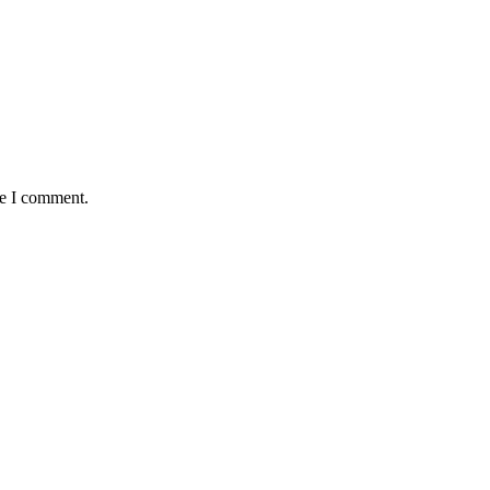
me I comment.