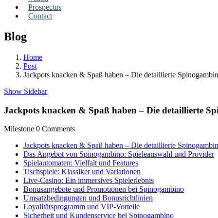
Prospectus
Contact
Blog
Home
Post
Jackpots knacken & Spaß haben – Die detaillierte Spinogambi
Show Sidebar
Jackpots knacken & Spaß haben – Die detaillierte S
Milestone
0 Comments
Jackpots knacken & Spaß haben – Die detaillierte Spinogambin
Das Angebot von Spinogambino: Spieleauswahl und Provider
Spielautomaten: Vielfalt und Features
Tischspiele: Klassiker und Variationen
Live-Casino: Ein immersives Spielerlebnis
Bonusangebote und Promotionen bei Spinogambino
Umsatzbedingungen und Bonusrichtlinien
Loyalitätsprogramm und VIP-Vorteile
Sicherheit und Kundenservice bei Spinogambino