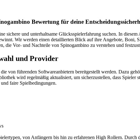
pinogambino Bewertung für deine Entscheidungssicherh
ine sichere und unterhaltsame Glücksspielerfahrung suchen. In diesem A
innt. Wir werden einen detaillierten Blick auf ihre Angebote, Boni, S
fen, die Vor- und Nachteile von Spinogambino zu verstehen und festzuste
wahl und Provider
ie von führenden Softwareanbietern bereitgestellt werden. Dazu gehör
iothek wird regelmäßig aktualisiert, um sicherzustellen, dass Spieler
 und faire Spielbedingungen.
ws
Spielertypen, von Anfängern bis hin zu erfahrenen High Rollern. Durch d