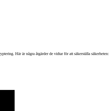
tering. Här är några åtgärder de vidtar för att säkerställa säkerheten: