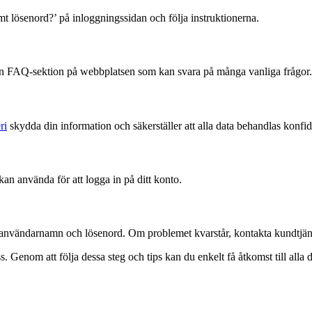
mt lösenord?’ på inloggningssidan och följa instruktionerna.
n en FAQ-sektion på webbplatsen som kan svara på många vanliga frågor.
ri
skydda din information och säkerställer att alla data behandlas konfide
n använda för att logga in på ditt konto.
t användarnamn och lösenord. Om problemet kvarstår, kontakta kundtjäns
. Genom att följa dessa steg och tips kan du enkelt få åtkomst till alla 