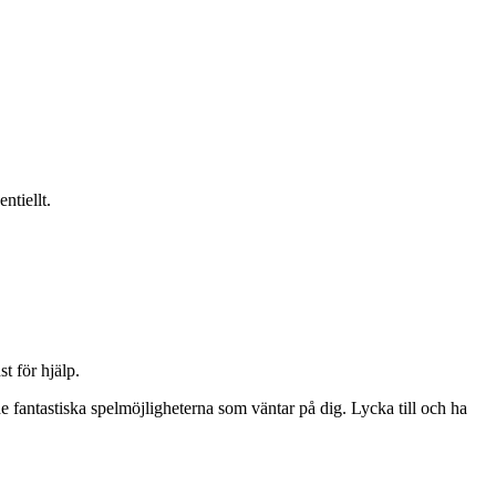
ntiellt.
t för hjälp.
de fantastiska spelmöjligheterna som väntar på dig. Lycka till och ha