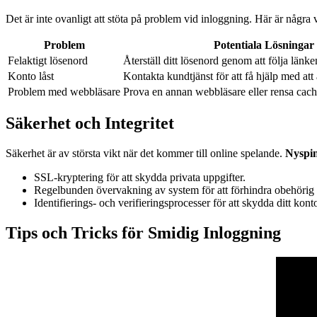
Det är inte ovanligt att stöta på problem vid inloggning. Här är några
Problem
Potentiala Lösningar
Felaktigt lösenord
Återställ ditt lösenord genom att följa länk
Konto låst
Kontakta kundtjänst för att få hjälp med att 
Problem med webbläsare
Prova en annan webbläsare eller rensa cach
Säkerhet och Integritet
Säkerhet är av största vikt när det kommer till online spelande.
Nyspin
SSL-kryptering för att skydda privata uppgifter.
Regelbunden övervakning av system för att förhindra obehörig
Identifierings- och verifieringsprocesser för att skydda ditt kont
Tips och Tricks för Smidig Inloggning