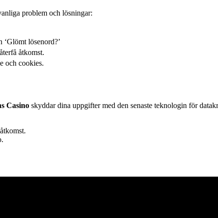
 vanliga problem och lösningar:
en ‘Glömt lösenord?’
återfå åtkomst.
e och cookies.
s Casino
skyddar dina uppgifter med den senaste teknologin för datakryp
 åtkomst.
o.