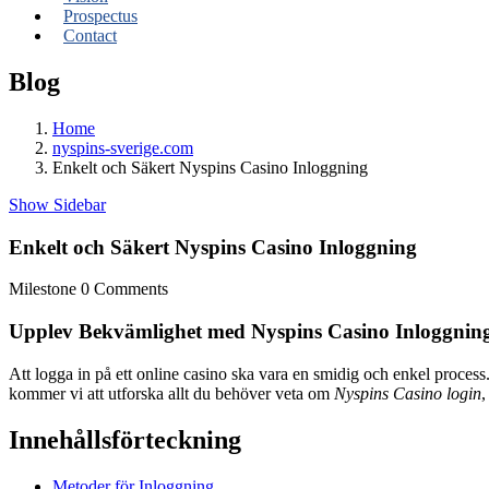
Prospectus
Contact
Blog
Home
nyspins-sverige.com
Enkelt och Säkert Nyspins Casino Inloggning
Show Sidebar
Enkelt och Säkert Nyspins Casino Inloggning
Milestone
0 Comments
Upplev Bekvämlighet med Nyspins Casino Inloggnin
Att logga in på ett online casino ska vara en smidig och enkel process
kommer vi att utforska allt du behöver veta om
Nyspins Casino login
,
Innehållsförteckning
Metoder för Inloggning