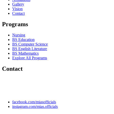
Gallery
Vision
Contact
Programs
Nursing
BS Education
BS Computer Science
BS English Literature
BS Mathematics
Explore All Programs
Contact
Chakwal Khushab Road, Kallar Kahar, Punjab, PAKISTAN.
+92 304 222 93 57
+92 304 222 93 59
info@mias.edu.pk
facebook.com/miasofficials
instagram.com/mias.officials