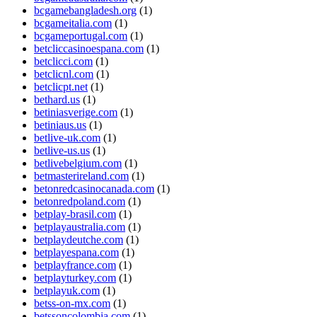
bcgamebangladesh.org
(1)
bcgameitalia.com
(1)
bcgameportugal.com
(1)
betcliccasinoespana.com
(1)
betclicci.com
(1)
betclicnl.com
(1)
betclicpt.net
(1)
bethard.us
(1)
betiniasverige.com
(1)
betiniaus.us
(1)
betlive-uk.com
(1)
betlive-us.us
(1)
betlivebelgium.com
(1)
betmasterireland.com
(1)
betonredcasinocanada.com
(1)
betonredpoland.com
(1)
betplay-brasil.com
(1)
betplayaustralia.com
(1)
betplaydeutche.com
(1)
betplayespana.com
(1)
betplayfrance.com
(1)
betplayturkey.com
(1)
betplayuk.com
(1)
betss-on-mx.com
(1)
betssoncolombia.com
(1)