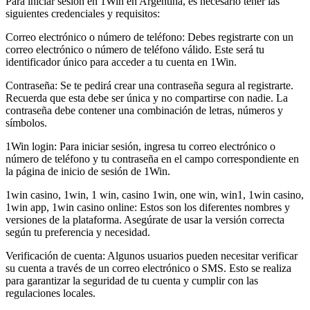
Para iniciar sesión en 1Win en Argentina, es necesario tener las
siguientes credenciales y requisitos:
Correo electrónico o número de teléfono: Debes registrarte con un
correo electrónico o número de teléfono válido. Este será tu
identificador único para acceder a tu cuenta en 1Win.
Contraseña: Se te pedirá crear una contraseña segura al registrarte.
Recuerda que esta debe ser única y no compartirse con nadie. La
contraseña debe contener una combinación de letras, números y
símbolos.
1Win login: Para iniciar sesión, ingresa tu correo electrónico o
número de teléfono y tu contraseña en el campo correspondiente en
la página de inicio de sesión de 1Win.
1win casino, 1win, 1 win, casino 1win, one win, win1, 1win casino,
1win app, 1win casino online: Estos son los diferentes nombres y
versiones de la plataforma. Asegúrate de usar la versión correcta
según tu preferencia y necesidad.
Verificación de cuenta: Algunos usuarios pueden necesitar verificar
su cuenta a través de un correo electrónico o SMS. Esto se realiza
para garantizar la seguridad de tu cuenta y cumplir con las
regulaciones locales.