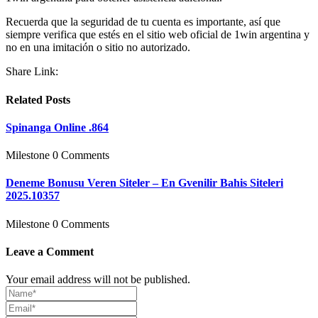
Recuerda que la seguridad de tu cuenta es importante, así que
siempre verifica que estés en el sitio web oficial de 1win argentina y
no en una imitación o sitio no autorizado.
Share Link:
Related Posts
Spinanga Online .864
Milestone
0 Comments
Deneme Bonusu Veren Siteler – En Gvenilir Bahis Siteleri
2025.10357
Milestone
0 Comments
Leave a Comment
Your email address will not be published.