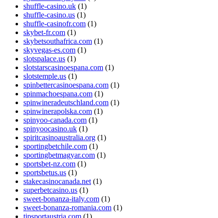
shuffle-casino.uk
(1)
shuffle-casino.us
(1)
shuffle-casinofr.com
(1)
skybet-fr.com
(1)
skybetsouthafrica.com
(1)
skyvegas-es.com
(1)
slotspalace.us
(1)
slotstarscasinoespana.com
(1)
slotstemple.us
(1)
spinbettercasinoespana.com
(1)
spinmachoespana.com
(1)
spinwineradeutschland.com
(1)
spinwinerapolska.com
(1)
spinyoo-canada.com
(1)
spinyoocasino.uk
(1)
spiritcasinoaustralia.org
(1)
sportingbetchile.com
(1)
sportingbetmagyar.com
(1)
sportsbet-nz.com
(1)
sportsbetus.us
(1)
stakecasinocanada.net
(1)
superbetcasino.us
(1)
sweet-bonanza-italy.com
(1)
sweet-bonanza-romania.com
(1)
tipsportaustria.com
(1)