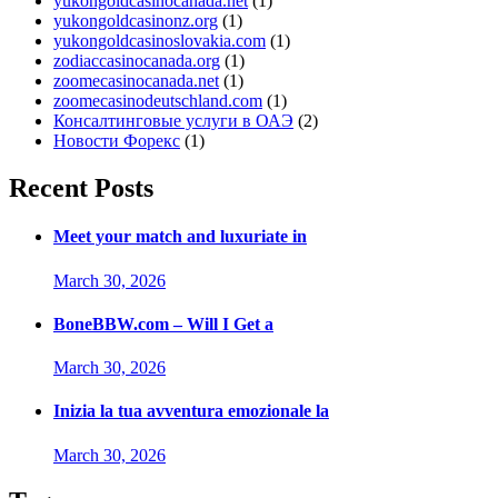
yukongoldcasinocanada.net
(1)
yukongoldcasinonz.org
(1)
yukongoldcasinoslovakia.com
(1)
zodiaccasinocanada.org
(1)
zoomecasinocanada.net
(1)
zoomecasinodeutschland.com
(1)
Консалтинговые услуги в ОАЭ
(2)
Новости Форекс
(1)
Recent Posts
Meet your match and luxuriate in
March 30, 2026
BoneBBW.com – Will I Get a
March 30, 2026
Inizia la tua avventura emozionale la
March 30, 2026