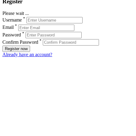
Register
Please wait ...
*
Username
*
Email
*
Password
*
Confirm Password
Register now
Already have an account?