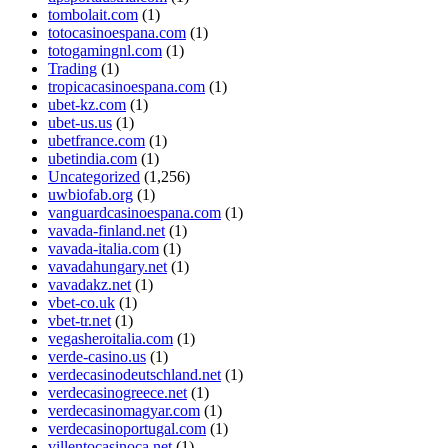
tombolait.com
(1)
totocasinoespana.com
(1)
totogamingnl.com
(1)
Trading
(1)
tropicacasinoespana.com
(1)
ubet-kz.com
(1)
ubet-us.us
(1)
ubetfrance.com
(1)
ubetindia.com
(1)
Uncategorized
(1,256)
uwbiofab.org
(1)
vanguardcasinoespana.com
(1)
vavada-finland.net
(1)
vavada-italia.com
(1)
vavadahungary.net
(1)
vavadakz.net
(1)
vbet-co.uk
(1)
vbet-tr.net
(1)
vegasheroitalia.com
(1)
verde-casino.us
(1)
verdecasinodeutschland.net
(1)
verdecasinogreece.net
(1)
verdecasinomagyar.com
(1)
verdecasinoportugal.com
(1)
villentocasinoca.net
(1)