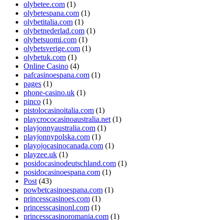
olybetee.com
(1)
olybetespana.com
(1)
olybetitalia.com
(1)
olybetnederlad.com
(1)
olybetsuomi.com
(1)
olybetsverige.com
(1)
olybetuk.com
(1)
Online Casino
(4)
pafcasinoespana.com
(1)
pages
(1)
phone-casino.uk
(1)
pinco
(1)
pistolocasinoitalia.com
(1)
playcrococasinoaustralia.net
(1)
playjonnyaustralia.com
(1)
playjonnypolska.com
(1)
playojocasinocanada.com
(1)
playzee.uk
(1)
posidocasinodeutschland.com
(1)
posidocasinoespana.com
(1)
Post
(43)
powbetcasinoespana.com
(1)
princesscasinoes.com
(1)
princesscasinonl.com
(1)
princesscasinoromania.com
(1)