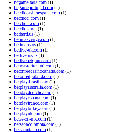
bcgameitalia.com
(1)
bcgameportugal.com
(1)
betcliccasinoespana.com
(1)
betclicci.com
(1)
betclicnl.com
(1)
betclicpt.net
(1)
bethard.us
(1)
betiniasverige.com
(1)
betiniaus.us
(1)
betlive-uk.com
(1)
betlive-us.us
(1)
betlivebelgium.com
(1)
betmasterireland.com
(1)
betonredcasinocanada.com
(1)
betonredpoland.com
(1)
betplay-brasil.com
(1)
betplayaustralia.com
(1)
betplaydeutche.com
(1)
betplayespana.com
(1)
betplayfrance.com
(1)
betplayturkey.com
(1)
betplayuk.com
(1)
betss-on-mx.com
(1)
betssoncolombia.com
(1)
betssonitalia.com
(1)