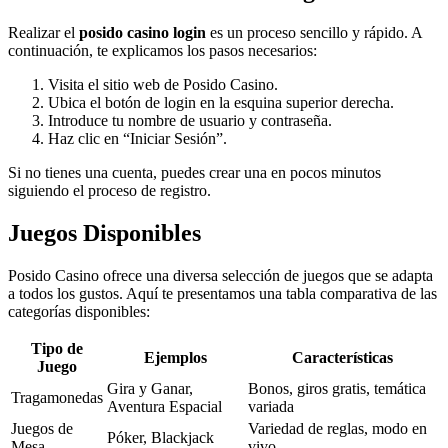
Realizar el
posido casino login
es un proceso sencillo y rápido. A
continuación, te explicamos los pasos necesarios:
Visita el sitio web de Posido Casino.
Ubica el botón de login en la esquina superior derecha.
Introduce tu nombre de usuario y contraseña.
Haz clic en “Iniciar Sesión”.
Si no tienes una cuenta, puedes crear una en pocos minutos
siguiendo el proceso de registro.
Juegos Disponibles
Posido Casino ofrece una diversa selección de juegos que se adapta
a todos los gustos. Aquí te presentamos una tabla comparativa de las
categorías disponibles:
Tipo de
Ejemplos
Características
Juego
Gira y Ganar,
Bonos, giros gratis, temática
Tragamonedas
Aventura Espacial
variada
Juegos de
Variedad de reglas, modo en
Póker, Blackjack
Mesa
vivo