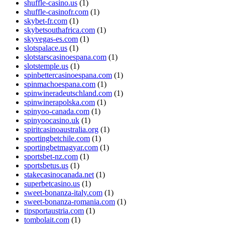
shuffle-casino.us
(1)
shuffle-casinofr.com
(1)
skybet-fr.com
(1)
skybetsouthafrica.com
(1)
skyvegas-es.com
(1)
slotspalace.us
(1)
slotstarscasinoespana.com
(1)
slotstemple.us
(1)
spinbettercasinoespana.com
(1)
spinmachoespana.com
(1)
spinwineradeutschland.com
(1)
spinwinerapolska.com
(1)
spinyoo-canada.com
(1)
spinyoocasino.uk
(1)
spiritcasinoaustralia.org
(1)
sportingbetchile.com
(1)
sportingbetmagyar.com
(1)
sportsbet-nz.com
(1)
sportsbetus.us
(1)
stakecasinocanada.net
(1)
superbetcasino.us
(1)
sweet-bonanza-italy.com
(1)
sweet-bonanza-romania.com
(1)
tipsportaustria.com
(1)
tombolait.com
(1)