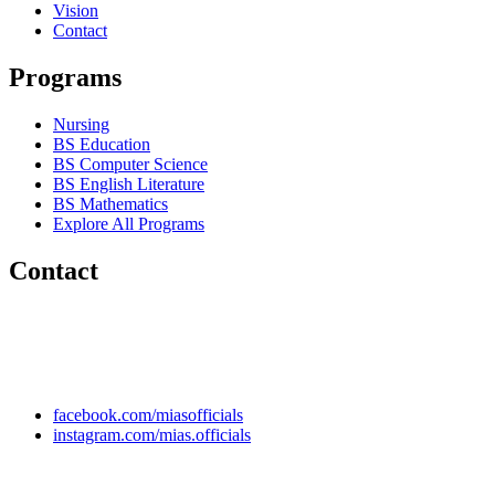
Vision
Contact
Programs
Nursing
BS Education
BS Computer Science
BS English Literature
BS Mathematics
Explore All Programs
Contact
Chakwal Khushab Road, Kallar Kahar, Punjab, PAKISTAN.
+92 304 222 93 57
+92 304 222 93 59
info@mias.edu.pk
facebook.com/miasofficials
instagram.com/mias.officials
© 2022 MIAS – All rights reserved | Developed by
ANIFAR
TECHNOLOGIES