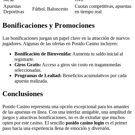
Apuestas
Cuotas competitivas, apuestas
Fútbol, Baloncesto
Deportivas
en tiempo real
Bonificaciones y Promociones
Las bonificaciones juegan un papel clave en la atracción de nuevos
jugadores. Algunas de las ofertas en Posido Casino incluyen:
Bonificación de Bienvenida:
Aumenta tu saldo inicial al
registrarte.
Giros Gratis:
Acceso a giros sin costo en tragamonedas
seleccionadas.
Programas de Lealtad:
Beneficios acumulativos por cada
apuesta realizada.
Conclusiones
Posido Casino representa una opción excepcional para los amantes
de las apuestas en línea. Con una interfaz amigable, una amplitud de
juegos y atractivas bonificaciones, no es de extrañar que muchos
opten por este casino. El sencillo
posido casino login
es el primer
paso hacia una experiencia llena de emoción y diversión.