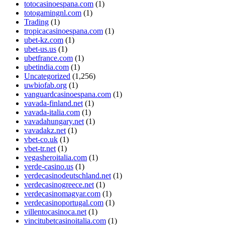
totocasinoespana.com
(1)
totogamingnl.com
(1)
Trading
(1)
tropicacasinoespana.com
(1)
ubet-kz.com
(1)
ubet-us.us
(1)
ubetfrance.com
(1)
ubetindia.com
(1)
Uncategorized
(1,256)
uwbiofab.org
(1)
vanguardcasinoespana.com
(1)
vavada-finland.net
(1)
vavada-italia.com
(1)
vavadahungary.net
(1)
vavadakz.net
(1)
vbet-co.uk
(1)
vbet-tr.net
(1)
vegasheroitalia.com
(1)
verde-casino.us
(1)
verdecasinodeutschland.net
(1)
verdecasinogreece.net
(1)
verdecasinomagyar.com
(1)
verdecasinoportugal.com
(1)
villentocasinoca.net
(1)
vincitubetcasinoitalia.com
(1)