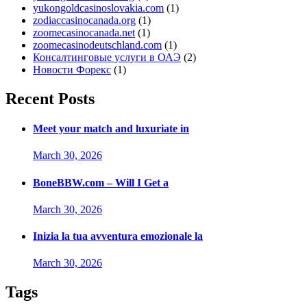
yukongoldcasinoslovakia.com
(1)
zodiaccasinocanada.org
(1)
zoomecasinocanada.net
(1)
zoomecasinodeutschland.com
(1)
Консалтинговые услуги в ОАЭ
(2)
Новости Форекс
(1)
Recent Posts
Meet your match and luxuriate in
March 30, 2026
BoneBBW.com – Will I Get a
March 30, 2026
Inizia la tua avventura emozionale la
March 30, 2026
Tags