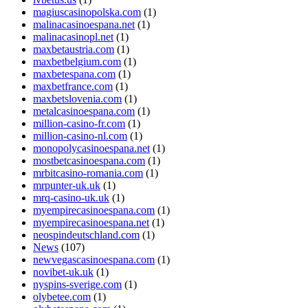
magiuscasinopolska.com
(1)
malinacasinoespana.net
(1)
malinacasinopl.net
(1)
maxbetaustria.com
(1)
maxbetbelgium.com
(1)
maxbetespana.com
(1)
maxbetfrance.com
(1)
maxbetslovenia.com
(1)
metalcasinoespana.com
(1)
million-casino-fr.com
(1)
million-casino-nl.com
(1)
monopolycasinoespana.net
(1)
mostbetcasinoespana.com
(1)
mrbitcasino-romania.com
(1)
mrpunter-uk.uk
(1)
mrq-casino-uk.uk
(1)
myempirecasinoespana.com
(1)
myempirecasinoespana.net
(1)
neospindeutschland.com
(1)
News
(107)
newvegascasinoespana.com
(1)
novibet-uk.uk
(1)
nyspins-sverige.com
(1)
olybetee.com
(1)