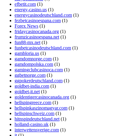
efbetit.com
(1)
energy-casino.us
(1)
energycasinodeutschland.com
(1)
fezbetcasinoespana.com
(1)
Forex News
(1)
fridaycasinocanada.org
(1)
frumzicasinoespana.net
(1)
fun88-mx.net
(1)
funbetcasinodeutschland.com
(1)
gambloria.us
(1)
gamdomnorge.com
(1)
gamdompolska.com
(1)
gamingclubcasinoca.com
(1)
ggbetnorge.com
(1)
ggpokerdeutschland.com
(1)
goldbet-india.com
(1)
goldbet-it.net
(1)
goldentigercasinocanada.org
(1)
hellspingreece.com
(1)
hellspinkaszinomagyar.com
(1)
hellspinschweiz.com
(1)
hitnspindeutschland.net
(1)
holland-casino.uk
(1)
interwettensverige.com
(1)
it
(1)