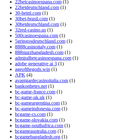
22betcasinoespana.com
(1)
22betdeutschland.com
(1)
30-betnl.com
(1)
30bet-brasil.com
(1)
30betdeutschland.com
(1)
32red-casino.us
(1)
500casinoespana.com
(1)
5gringosdeutschland.com
(1)
8888casinoitaly.com
(1)
888starzbangladesh.com
(1)
admiralbetcasinoespana.com
(1)
adobe generative ai 3
(1)
ageofthegods.win
(1)
APK
(4)
avantgardecasinoitalia.com
(1)
bankonbetes.net
(1)
bc-game-france.com
(1)
bc-game-uk.uk
(1)
bc-gameargentina.com
(1)
bc-gameindonesia.com
(1)
bcgame-cs.com
(1)
bcgame-slovakia.com
(1)
bcgame-southafrica.com
(1)
bcgameaustralia.com
(1)
bcgamebangladesh.org
(1)