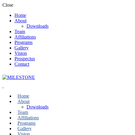
Close
Home
About
Downloads
Team
Affiliations
Programs
Gallery
Vision
Prospectus
Contact
Home
About
Downloads
Team
Affiliations
Programs
Gallery
Vision