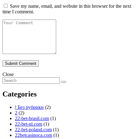
Save my name, email, and website in this browser for the next
time I comment.
Close
Categories
! Без рубрики
(2)
2
(2)
22-bet-brasil.com
(1)
22-bet-nl.com
(1)
22-bet-poland.com
(1)
22betcasinoca.com
(1)