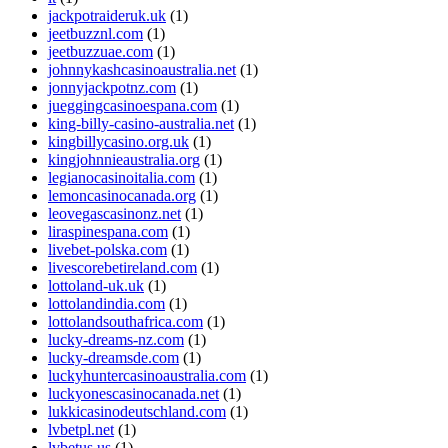
jackpotraideruk.uk
(1)
jeetbuzznl.com
(1)
jeetbuzzuae.com
(1)
johnnykashcasinoaustralia.net
(1)
jonnyjackpotnz.com
(1)
jueggingcasinoespana.com
(1)
king-billy-casino-australia.net
(1)
kingbillycasino.org.uk
(1)
kingjohnnieaustralia.org
(1)
legianocasinoitalia.com
(1)
lemoncasinocanada.org
(1)
leovegascasinonz.net
(1)
liraspinespana.com
(1)
livebet-polska.com
(1)
livescorebetireland.com
(1)
lottoland-uk.uk
(1)
lottolandindia.com
(1)
lottolandsouthafrica.com
(1)
lucky-dreams-nz.com
(1)
lucky-dreamsde.com
(1)
luckyhuntercasinoaustralia.com
(1)
luckyonescasinocanada.net
(1)
lukkicasinodeutschland.com
(1)
lvbetpl.net
(1)
lvbetus.us
(1)