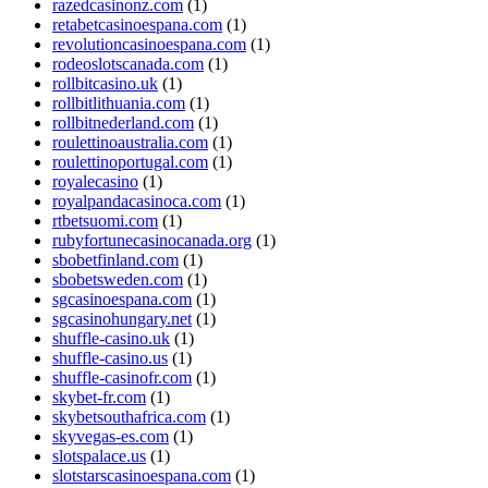
razedcasinonz.com
(1)
retabetcasinoespana.com
(1)
revolutioncasinoespana.com
(1)
rodeoslotscanada.com
(1)
rollbitcasino.uk
(1)
rollbitlithuania.com
(1)
rollbitnederland.com
(1)
roulettinoaustralia.com
(1)
roulettinoportugal.com
(1)
royalecasino
(1)
royalpandacasinoca.com
(1)
rtbetsuomi.com
(1)
rubyfortunecasinocanada.org
(1)
sbobetfinland.com
(1)
sbobetsweden.com
(1)
sgcasinoespana.com
(1)
sgcasinohungary.net
(1)
shuffle-casino.uk
(1)
shuffle-casino.us
(1)
shuffle-casinofr.com
(1)
skybet-fr.com
(1)
skybetsouthafrica.com
(1)
skyvegas-es.com
(1)
slotspalace.us
(1)
slotstarscasinoespana.com
(1)