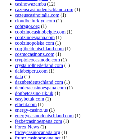
casinowazamba
(12)
cazeuscasinodeutschland.com
(1)
cazeuscasinoitalia.com
(1)
cloudbetturkiye.com
(1)
cobragor.org
(1)
coolzinocasinobelgie.com
(1)
coolzinoespana.com
(1)
coolzinopolska.com
(1)
corgibetdeutschland.com
(1)
cosmocasinonz.com
(1)
cryptoleocasinode.com
(1)
crystalrollnederland.com
(1)
dafabetperu.com
(1)
data
(1)
daznbetdeutschland.com
(1)
denderacasinoespana.com
(1)
donbetcasino-uk.uk
(1)
easybetuk.com
(1)
efbetit.com
(1)
energy-casino.us
(1)
energycasinodeutschland.com
(1)
fezbetcasinoespana.com
(1)
Forex News
(1)
fridaycasinocanada.org
(1)
frumzicasinoespana.net
(1)