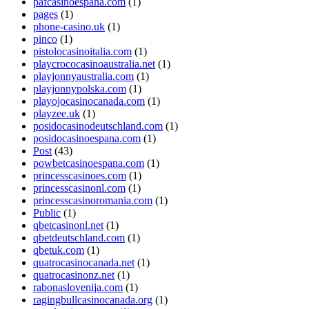
pafcasinoespana.com
(1)
pages
(1)
phone-casino.uk
(1)
pinco
(1)
pistolocasinoitalia.com
(1)
playcrococasinoaustralia.net
(1)
playjonnyaustralia.com
(1)
playjonnypolska.com
(1)
playojocasinocanada.com
(1)
playzee.uk
(1)
posidocasinodeutschland.com
(1)
posidocasinoespana.com
(1)
Post
(43)
powbetcasinoespana.com
(1)
princesscasinoes.com
(1)
princesscasinonl.com
(1)
princesscasinoromania.com
(1)
Public
(1)
qbetcasinonl.net
(1)
qbetdeutschland.com
(1)
qbetuk.com
(1)
quatrocasinocanada.net
(1)
quatrocasinonz.net
(1)
rabonaslovenija.com
(1)
ragingbullcasinocanada.org
(1)