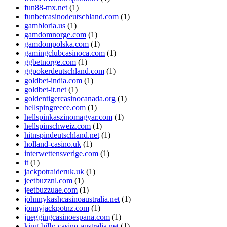
fun88-mx.net
(1)
funbetcasinodeutschland.com
(1)
gambloria.us
(1)
gamdomnorge.com
(1)
gamdompolska.com
(1)
gamingclubcasinoca.com
(1)
ggbetnorge.com
(1)
ggpokerdeutschland.com
(1)
goldbet-india.com
(1)
goldbet-it.net
(1)
goldentigercasinocanada.org
(1)
hellspingreece.com
(1)
hellspinkaszinomagyar.com
(1)
hellspinschweiz.com
(1)
hitnspindeutschland.net
(1)
holland-casino.uk
(1)
interwettensverige.com
(1)
it
(1)
jackpotraideruk.uk
(1)
jeetbuzznl.com
(1)
jeetbuzzuae.com
(1)
johnnykashcasinoaustralia.net
(1)
jonnyjackpotnz.com
(1)
jueggingcasinoespana.com
(1)
king-billy-casino-australia.net
(1)