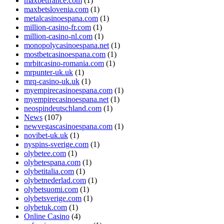
maxbetfrance.com
(1)
maxbetslovenia.com
(1)
metalcasinoespana.com
(1)
million-casino-fr.com
(1)
million-casino-nl.com
(1)
monopolycasinoespana.net
(1)
mostbetcasinoespana.com
(1)
mrbitcasino-romania.com
(1)
mrpunter-uk.uk
(1)
mrq-casino-uk.uk
(1)
myempirecasinoespana.com
(1)
myempirecasinoespana.net
(1)
neospindeutschland.com
(1)
News
(107)
newvegascasinoespana.com
(1)
novibet-uk.uk
(1)
nyspins-sverige.com
(1)
olybetee.com
(1)
olybetespana.com
(1)
olybetitalia.com
(1)
olybetnederlad.com
(1)
olybetsuomi.com
(1)
olybetsverige.com
(1)
olybetuk.com
(1)
Online Casino
(4)