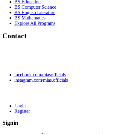
BS Education
BS Computer Science
BS English Literature
BS Mathematics
Explore All Programs
Contact
Chakwal Khushab Road, Kallar Kahar, Punjab, PAKISTAN.
+92 304 222 93 57
+92 304 222 93 59
info@mias.edu.pk
facebook.com/miasofficials
instagram.com/mias.officials
© 2022 MIAS – All rights reserved | Developed by
ANIFAR
TECHNOLOGIES
Login
Register
Signin