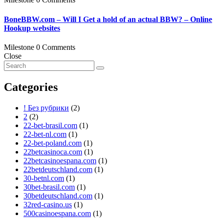
BoneBBW.com – Will I Get a hold of an actual BBW? – Online
Hookup websites
Milestone
0 Comments
Close
Categories
! Без рубрики
(2)
2
(2)
22-bet-brasil.com
(1)
22-bet-nl.com
(1)
22-bet-poland.com
(1)
22betcasinoca.com
(1)
22betcasinoespana.com
(1)
22betdeutschland.com
(1)
30-betnl.com
(1)
30bet-brasil.com
(1)
30betdeutschland.com
(1)
32red-casino.us
(1)
500casinoespana.com
(1)