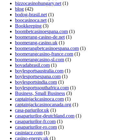
bizzocasinohungary.net
(1)
blog
(42)
bodog-brasil.net
(1)
boocasinoca.net
(1)
Bookkeeping
(3)
boombetcasinoespana.com
(1)
boomerang-casino-de.net
(1)
boomerang-casino.uk
(1)
boomerangbetcasinoespana.com
(1)
boomerangcasino-france.com
(1)
boomerangcasino-sl.com
(1)
bovadabrasil.com
(1)
boylesportsaustralia.com
(1)
boylesportsespana.com
(1)
boylesportsindia.com
(1)
boylesportssouthafrica.com
(1)
Business, Small Business
(3)
captainjackcasinoca.com
(1)
captainjackcasinocanada.org
(1)
casa-pariurilor.uk
(1)
casapariurilor-deutchland.com
(1)
casapariurilor-fr.com
(1)
casapariurilor-ro.com
(1)
casiniacz.com
(1)
casino-energy.uk
(1)