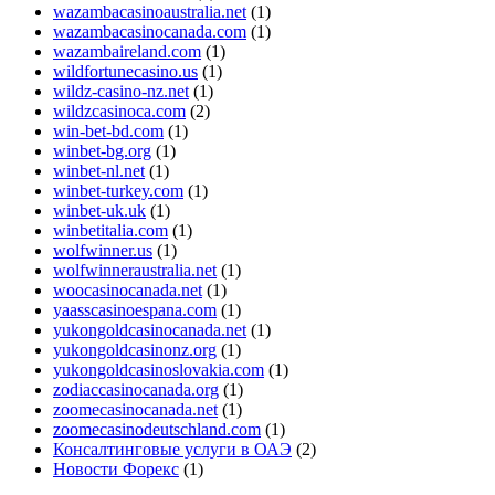
wazambacasinoaustralia.net
(1)
wazambacasinocanada.com
(1)
wazambaireland.com
(1)
wildfortunecasino.us
(1)
wildz-casino-nz.net
(1)
wildzcasinoca.com
(2)
win-bet-bd.com
(1)
winbet-bg.org
(1)
winbet-nl.net
(1)
winbet-turkey.com
(1)
winbet-uk.uk
(1)
winbetitalia.com
(1)
wolfwinner.us
(1)
wolfwinneraustralia.net
(1)
woocasinocanada.net
(1)
yaasscasinoespana.com
(1)
yukongoldcasinocanada.net
(1)
yukongoldcasinonz.org
(1)
yukongoldcasinoslovakia.com
(1)
zodiaccasinocanada.org
(1)
zoomecasinocanada.net
(1)
zoomecasinodeutschland.com
(1)
Консалтинговые услуги в ОАЭ
(2)
Новости Форекс
(1)