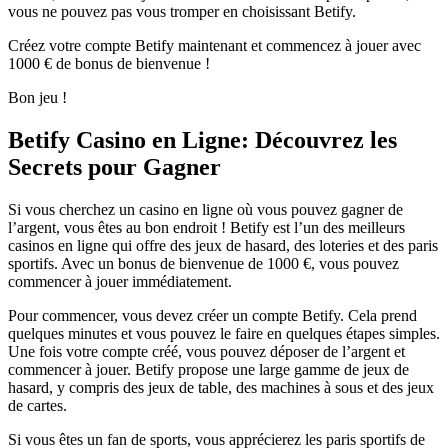
vous ne pouvez pas vous tromper en choisissant Betify.
Créez votre compte Betify maintenant et commencez à jouer avec
1000 € de bonus de bienvenue !
Bon jeu !
Betify Casino en Ligne: Découvrez les
Secrets pour Gagner
Si vous cherchez un casino en ligne où vous pouvez gagner de
l’argent, vous êtes au bon endroit ! Betify est l’un des meilleurs
casinos en ligne qui offre des jeux de hasard, des loteries et des paris
sportifs. Avec un bonus de bienvenue de 1000 €, vous pouvez
commencer à jouer immédiatement.
Pour commencer, vous devez créer un compte Betify. Cela prend
quelques minutes et vous pouvez le faire en quelques étapes simples.
Une fois votre compte créé, vous pouvez déposer de l’argent et
commencer à jouer. Betify propose une large gamme de jeux de
hasard, y compris des jeux de table, des machines à sous et des jeux
de cartes.
Si vous êtes un fan de sports, vous apprécierez les paris sportifs de