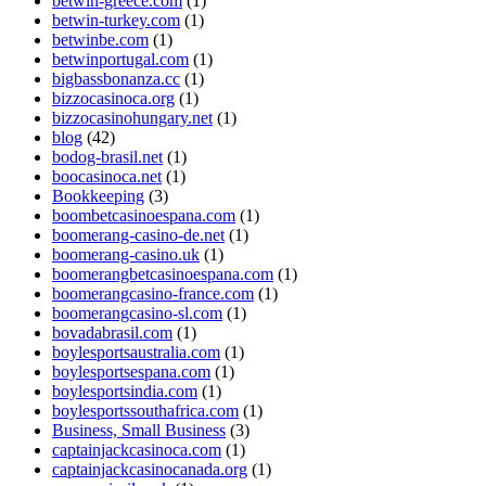
betwin-greece.com
(1)
betwin-turkey.com
(1)
betwinbe.com
(1)
betwinportugal.com
(1)
bigbassbonanza.cc
(1)
bizzocasinoca.org
(1)
bizzocasinohungary.net
(1)
blog
(42)
bodog-brasil.net
(1)
boocasinoca.net
(1)
Bookkeeping
(3)
boombetcasinoespana.com
(1)
boomerang-casino-de.net
(1)
boomerang-casino.uk
(1)
boomerangbetcasinoespana.com
(1)
boomerangcasino-france.com
(1)
boomerangcasino-sl.com
(1)
bovadabrasil.com
(1)
boylesportsaustralia.com
(1)
boylesportsespana.com
(1)
boylesportsindia.com
(1)
boylesportssouthafrica.com
(1)
Business, Small Business
(3)
captainjackcasinoca.com
(1)
captainjackcasinocanada.org
(1)