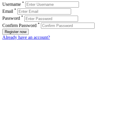
*
Username
*
Email
*
Password
*
Confirm Password
Register now
Already have an account?