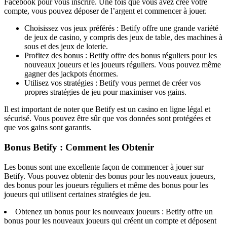
Facebook pour vous inscrire. Une fois que vous avez créé votre
compte, vous pouvez déposer de l’argent et commencer à jouer.
Choisissez vos jeux préférés : Betify offre une grande variété
de jeux de casino, y compris des jeux de table, des machines à
sous et des jeux de loterie.
Profitez des bonus : Betify offre des bonus réguliers pour les
nouveaux joueurs et les joueurs réguliers. Vous pouvez même
gagner des jackpots énormes.
Utilisez vos stratégies : Betify vous permet de créer vos
propres stratégies de jeu pour maximiser vos gains.
Il est important de noter que Betify est un casino en ligne légal et
sécurisé. Vous pouvez être sûr que vos données sont protégées et
que vos gains sont garantis.
Bonus Betify : Comment les Obtenir
Les bonus sont une excellente façon de commencer à jouer sur
Betify. Vous pouvez obtenir des bonus pour les nouveaux joueurs,
des bonus pour les joueurs réguliers et même des bonus pour les
joueurs qui utilisent certaines stratégies de jeu.
Obtenez un bonus pour les nouveaux joueurs : Betify offre un
bonus pour les nouveaux joueurs qui créent un compte et déposent