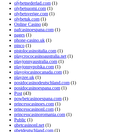
olybetnederlad.com
(1)
olybetsuomi.com
(1)
olybetsverige.com
(1)
olybetuk.com
(1)
Online Casino
(4)
pafcasinoespana.com
(1)
pages
(1)
phone-casino.uk
(1)
pinco
(1)
pistolocasinoitalia.com
(1)
playcrococasinoaustralia.net
(1)
playjonnyaustralia.com
(1)
playjonnypolska.com
(1)
playojocasinocanada.com
(1)
playzee.uk
(1)
posidocasinodeutschland.com
(1)
posidocasinoespana.com
(1)
Post
(43)
powbetcasinoespana.com
(1)
princesscasinoes.com
(1)
princesscasinonl.com
(1)
princesscasinoromania.com
(1)
Public
(1)
qbetcasinonl.net
(1)
qbetdeutschland.com
(1)