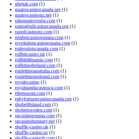
qbetuk.com
(1)
quatrocasinocanada.net
(1)
quatrocasinonz.net
(1)
rabonaslovenija.com
(1)
ragingbullcasinocanada.org
(1)
razedcasinonz.com
(1)
retabetcasinoespana.com
(1)
revolutioncasinoespana.com
(1)
rodeoslotscanada.com
(1)
rollbitcasino.uk
(1)
rollbitlithuania.com
(1)
rollbitnederland.com
(1)
roulettinoaustralia.com
(1)
roulettinoportugal.com
(1)
royalecasino
(1)
royalpandacasinoca.com
(1)
rtbetsuomi.com
(1)
rubyfortunecasinocanada.org
(1)
sbobetfinland.com
(1)
sbobetsweden.com
(1)
sgcasinoespana.com
(1)
sgcasinohungary.net
(1)
shuffle-casino.uk
(1)
shuffle-casino.us
(1)
shuffle-casinofr.com
(1)