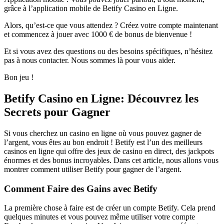
grâce à l’application mobile de Betify Casino en Ligne.
Alors, qu’est-ce que vous attendez ? Créez votre compte maintenant
et commencez à jouer avec 1000 € de bonus de bienvenue !
Et si vous avez des questions ou des besoins spécifiques, n’hésitez
pas à nous contacter. Nous sommes là pour vous aider.
Bon jeu !
Betify Casino en Ligne: Découvrez les
Secrets pour Gagner
Si vous cherchez un casino en ligne où vous pouvez gagner de
l’argent, vous êtes au bon endroit ! Betify est l’un des meilleurs
casinos en ligne qui offre des jeux de casino en direct, des jackpots
énormes et des bonus incroyables. Dans cet article, nous allons vous
montrer comment utiliser Betify pour gagner de l’argent.
Comment Faire des Gains avec Betify
La première chose à faire est de créer un compte Betify. Cela prend
quelques minutes et vous pouvez même utiliser votre compte