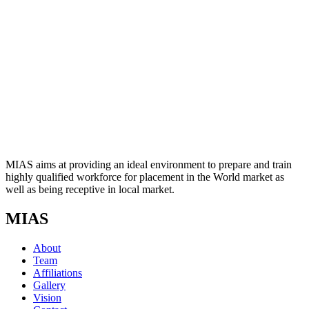
MIAS aims at providing an ideal environment to prepare and train
highly qualified workforce for placement in the World market as
well as being receptive in local market.
MIAS
About
Team
Affiliations
Gallery
Vision