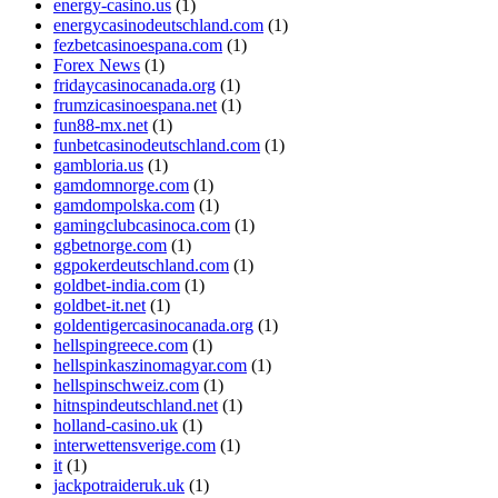
energy-casino.us
(1)
energycasinodeutschland.com
(1)
fezbetcasinoespana.com
(1)
Forex News
(1)
fridaycasinocanada.org
(1)
frumzicasinoespana.net
(1)
fun88-mx.net
(1)
funbetcasinodeutschland.com
(1)
gambloria.us
(1)
gamdomnorge.com
(1)
gamdompolska.com
(1)
gamingclubcasinoca.com
(1)
ggbetnorge.com
(1)
ggpokerdeutschland.com
(1)
goldbet-india.com
(1)
goldbet-it.net
(1)
goldentigercasinocanada.org
(1)
hellspingreece.com
(1)
hellspinkaszinomagyar.com
(1)
hellspinschweiz.com
(1)
hitnspindeutschland.net
(1)
holland-casino.uk
(1)
interwettensverige.com
(1)
it
(1)
jackpotraideruk.uk
(1)