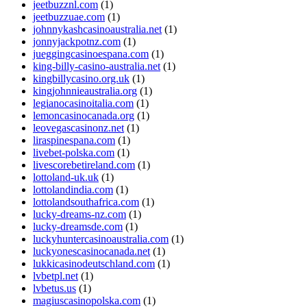
jeetbuzznl.com
(1)
jeetbuzzuae.com
(1)
johnnykashcasinoaustralia.net
(1)
jonnyjackpotnz.com
(1)
jueggingcasinoespana.com
(1)
king-billy-casino-australia.net
(1)
kingbillycasino.org.uk
(1)
kingjohnnieaustralia.org
(1)
legianocasinoitalia.com
(1)
lemoncasinocanada.org
(1)
leovegascasinonz.net
(1)
liraspinespana.com
(1)
livebet-polska.com
(1)
livescorebetireland.com
(1)
lottoland-uk.uk
(1)
lottolandindia.com
(1)
lottolandsouthafrica.com
(1)
lucky-dreams-nz.com
(1)
lucky-dreamsde.com
(1)
luckyhuntercasinoaustralia.com
(1)
luckyonescasinocanada.net
(1)
lukkicasinodeutschland.com
(1)
lvbetpl.net
(1)
lvbetus.us
(1)
magiuscasinopolska.com
(1)