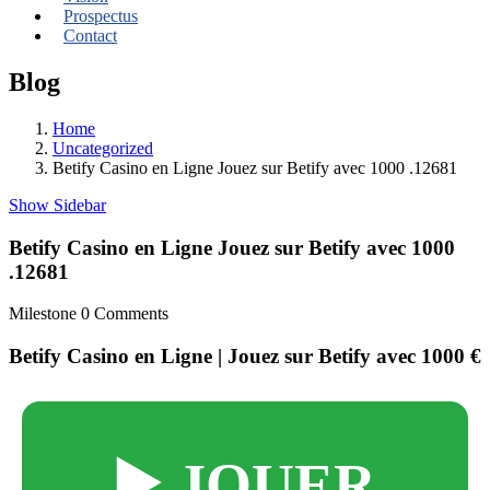
Prospectus
Contact
Blog
Home
Uncategorized
Betify Casino en Ligne Jouez sur Betify avec 1000 .12681
Show Sidebar
Betify Casino en Ligne Jouez sur Betify avec 1000
.12681
Milestone
0 Comments
Betify Casino en Ligne | Jouez sur Betify avec 1000 €
▶️ JOUER