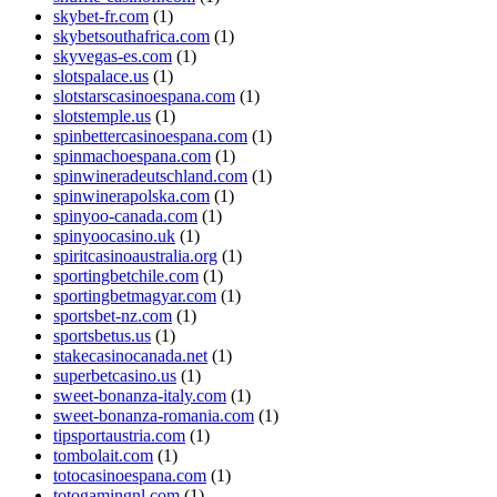
skybet-fr.com
(1)
skybetsouthafrica.com
(1)
skyvegas-es.com
(1)
slotspalace.us
(1)
slotstarscasinoespana.com
(1)
slotstemple.us
(1)
spinbettercasinoespana.com
(1)
spinmachoespana.com
(1)
spinwineradeutschland.com
(1)
spinwinerapolska.com
(1)
spinyoo-canada.com
(1)
spinyoocasino.uk
(1)
spiritcasinoaustralia.org
(1)
sportingbetchile.com
(1)
sportingbetmagyar.com
(1)
sportsbet-nz.com
(1)
sportsbetus.us
(1)
stakecasinocanada.net
(1)
superbetcasino.us
(1)
sweet-bonanza-italy.com
(1)
sweet-bonanza-romania.com
(1)
tipsportaustria.com
(1)
tombolait.com
(1)
totocasinoespana.com
(1)
totogamingnl.com
(1)