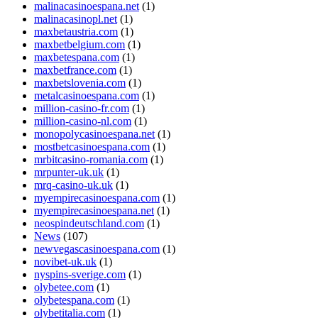
malinacasinoespana.net
(1)
malinacasinopl.net
(1)
maxbetaustria.com
(1)
maxbetbelgium.com
(1)
maxbetespana.com
(1)
maxbetfrance.com
(1)
maxbetslovenia.com
(1)
metalcasinoespana.com
(1)
million-casino-fr.com
(1)
million-casino-nl.com
(1)
monopolycasinoespana.net
(1)
mostbetcasinoespana.com
(1)
mrbitcasino-romania.com
(1)
mrpunter-uk.uk
(1)
mrq-casino-uk.uk
(1)
myempirecasinoespana.com
(1)
myempirecasinoespana.net
(1)
neospindeutschland.com
(1)
News
(107)
newvegascasinoespana.com
(1)
novibet-uk.uk
(1)
nyspins-sverige.com
(1)
olybetee.com
(1)
olybetespana.com
(1)
olybetitalia.com
(1)