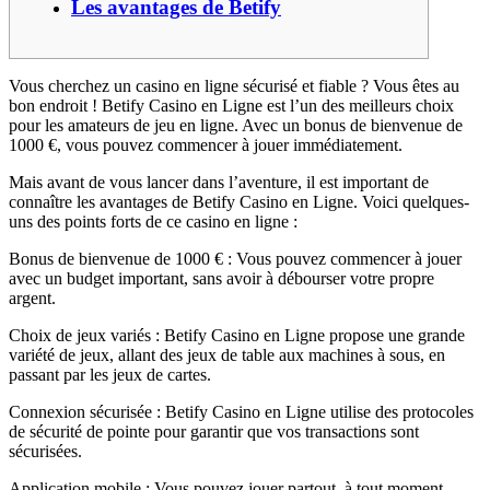
Les avantages de Betify
Vous cherchez un casino en ligne sécurisé et fiable ? Vous êtes au
bon endroit ! Betify Casino en Ligne est l’un des meilleurs choix
pour les amateurs de jeu en ligne. Avec un bonus de bienvenue de
1000 €, vous pouvez commencer à jouer immédiatement.
Mais avant de vous lancer dans l’aventure, il est important de
connaître les avantages de Betify Casino en Ligne. Voici quelques-
uns des points forts de ce casino en ligne :
Bonus de bienvenue de 1000 € : Vous pouvez commencer à jouer
avec un budget important, sans avoir à débourser votre propre
argent.
Choix de jeux variés : Betify Casino en Ligne propose une grande
variété de jeux, allant des jeux de table aux machines à sous, en
passant par les jeux de cartes.
Connexion sécurisée : Betify Casino en Ligne utilise des protocoles
de sécurité de pointe pour garantir que vos transactions sont
sécurisées.
Application mobile : Vous pouvez jouer partout, à tout moment,