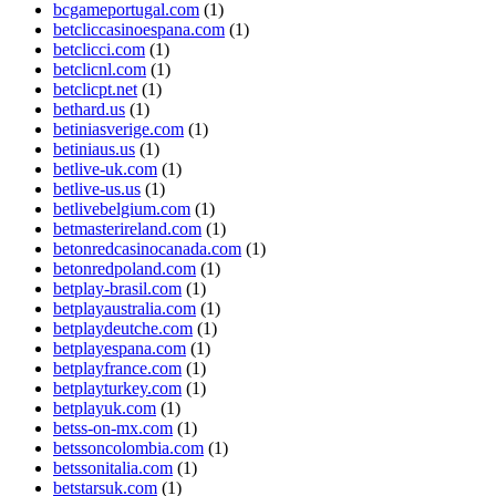
bcgameportugal.com
(1)
betcliccasinoespana.com
(1)
betclicci.com
(1)
betclicnl.com
(1)
betclicpt.net
(1)
bethard.us
(1)
betiniasverige.com
(1)
betiniaus.us
(1)
betlive-uk.com
(1)
betlive-us.us
(1)
betlivebelgium.com
(1)
betmasterireland.com
(1)
betonredcasinocanada.com
(1)
betonredpoland.com
(1)
betplay-brasil.com
(1)
betplayaustralia.com
(1)
betplaydeutche.com
(1)
betplayespana.com
(1)
betplayfrance.com
(1)
betplayturkey.com
(1)
betplayuk.com
(1)
betss-on-mx.com
(1)
betssoncolombia.com
(1)
betssonitalia.com
(1)
betstarsuk.com
(1)