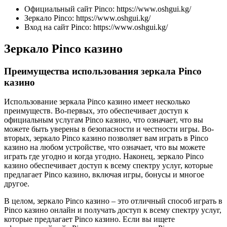
Официальный сайт Pinco: https://www.oshgui.kg/
Зеркало Pinco: https://www.oshgui.kg/
Вход на сайт Pinco: https://www.oshgui.kg/
Зеркало Pinco казино
Преимущества использования зеркала Pinco
казино
Использование зеркала Pinco казино имеет несколько
преимуществ. Во-первых, это обеспечивает доступ к
официальным услугам Pinco казино, что означает, что вы
можете быть уверены в безопасности и честности игры. Во-
вторых, зеркало Pinco казино позволяет вам играть в Pinco
казино на любом устройстве, что означает, что вы можете
играть где угодно и когда угодно. Наконец, зеркало Pinco
казино обеспечивает доступ к всему спектру услуг, которые
предлагает Pinco казино, включая игры, бонусы и многое
другое.
В целом, зеркало Pinco казино – это отличный способ играть в
Pinco казино онлайн и получать доступ к всему спектру услуг,
которые предлагает Pinco казино. Если вы ищете