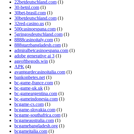
22betdeutschland.com
(1)
30-betnl.com
(1)
30bet-brasil.com
(1)
30betdeutschland.com
(1)
32red-casino.us
(1)
500casinoespana.com
(1)
5gringosdeutschland.com
(1)
8888casinoitaly.com
(1)
888starzbangladesh.com
(1)
admiralbetcasinoespana.com
(1)
adobe generative ai 3
(1)
ageofthegods.win
(1)
APK
(4)
avantgardecasinoitalia.com
(1)
bankonbetes.net
(1)
bc-game-france.com
(1)
bc-game-uk.uk
(1)
bc-gameargentina.com
(1)
bc-gameindonesia.com
(1)
bcgame-cs.com
(1)
bcgame-slovakia.com
(1)
bcgame-southafrica.com
(1)
bcgameaustralia.com
(1)
bcgamebangladesh.org
(1)
bcgameitalia.com
(1)