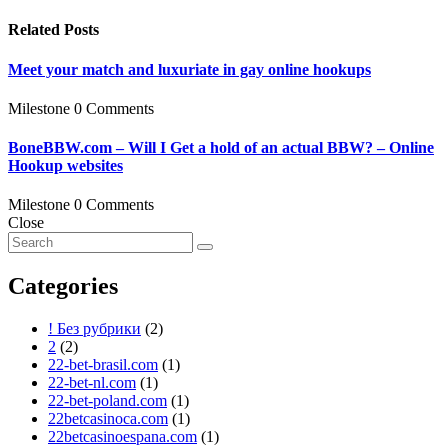
Related Posts
Meet your match and luxuriate in gay online hookups
Milestone
0 Comments
BoneBBW.com – Will I Get a hold of an actual BBW? – Online
Hookup websites
Milestone
0 Comments
Close
Categories
! Без рубрики
(2)
2
(2)
22-bet-brasil.com
(1)
22-bet-nl.com
(1)
22-bet-poland.com
(1)
22betcasinoca.com
(1)
22betcasinoespana.com
(1)