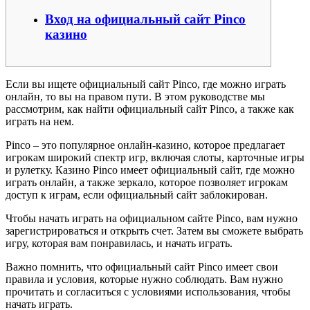
Вход на официальный сайт Pinco
казино
Если вы ищете официальный сайт Pinco, где можно играть
онлайн, то вы на правом пути. В этом руководстве мы
рассмотрим, как найти официальный сайт Pinco, а также как
играть на нем.
Pinco – это популярное онлайн-казино, которое предлагает
игрокам широкий спектр игр, включая слоты, карточные игры
и рулетку. Казино Pinco имеет официальный сайт, где можно
играть онлайн, а также зеркало, которое позволяет игрокам
доступ к играм, если официальный сайт заблокирован.
Чтобы начать играть на официальном сайте Pinco, вам нужно
зарегистрироваться и открыть счет. Затем вы сможете выбрать
игру, которая вам понравилась, и начать играть.
Важно помнить, что официальный сайт Pinco имеет свои
правила и условия, которые нужно соблюдать. Вам нужно
прочитать и согласиться с условиями использования, чтобы
начать играть.