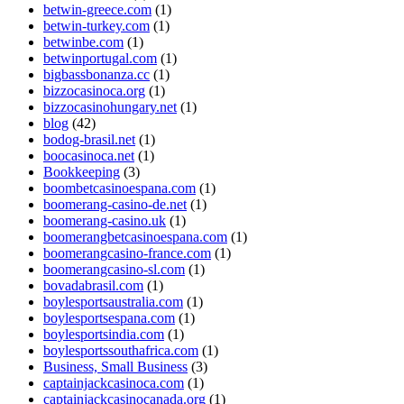
betwin-greece.com
(1)
betwin-turkey.com
(1)
betwinbe.com
(1)
betwinportugal.com
(1)
bigbassbonanza.cc
(1)
bizzocasinoca.org
(1)
bizzocasinohungary.net
(1)
blog
(42)
bodog-brasil.net
(1)
boocasinoca.net
(1)
Bookkeeping
(3)
boombetcasinoespana.com
(1)
boomerang-casino-de.net
(1)
boomerang-casino.uk
(1)
boomerangbetcasinoespana.com
(1)
boomerangcasino-france.com
(1)
boomerangcasino-sl.com
(1)
bovadabrasil.com
(1)
boylesportsaustralia.com
(1)
boylesportsespana.com
(1)
boylesportsindia.com
(1)
boylesportssouthafrica.com
(1)
Business, Small Business
(3)
captainjackcasinoca.com
(1)
captainjackcasinocanada.org
(1)