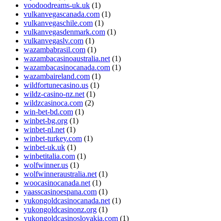
voodoodreams-uk.uk
(1)
vulkanvegascanada.com
(1)
vulkanvegaschile.com
(1)
vulkanvegasdenmark.com
(1)
vulkanvegaslv.com
(1)
wazambabrasil.com
(1)
wazambacasinoaustralia.net
(1)
wazambacasinocanada.com
(1)
wazambaireland.com
(1)
wildfortunecasino.us
(1)
wildz-casino-nz.net
(1)
wildzcasinoca.com
(2)
win-bet-bd.com
(1)
winbet-bg.org
(1)
winbet-nl.net
(1)
winbet-turkey.com
(1)
winbet-uk.uk
(1)
winbetitalia.com
(1)
wolfwinner.us
(1)
wolfwinneraustralia.net
(1)
woocasinocanada.net
(1)
yaasscasinoespana.com
(1)
yukongoldcasinocanada.net
(1)
yukongoldcasinonz.org
(1)
yukongoldcasinoslovakia.com
(1)