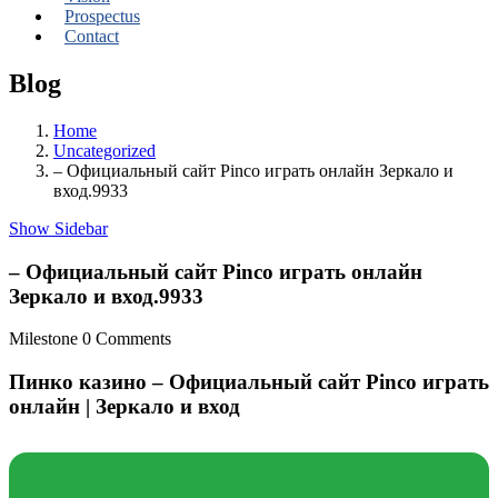
Prospectus
Contact
Blog
Home
Uncategorized
– Официальный сайт Pinco играть онлайн Зеркало и
вход.9933
Show Sidebar
– Официальный сайт Pinco играть онлайн
Зеркало и вход.9933
Milestone
0 Comments
Пинко казино – Официальный сайт Pinco играть
онлайн | Зеркало и вход