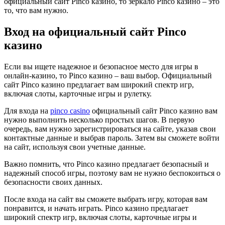
официальный сайт Pinco казино, то зеркало Pinco казино – это
то, что вам нужно.
Вход на официальный сайт Pinco
казино
Если вы ищете надежное и безопасное место для игры в
онлайн-казино, то Pinco казино – ваш выбор. Официальный
сайт Pinco казино предлагает вам широкий спектр игр,
включая слоты, карточные игры и рулетку.
Для входа на
pinco casino
официальный сайт Pinco казино вам
нужно выполнить несколько простых шагов. В первую
очередь, вам нужно зарегистрироваться на сайте, указав свои
контактные данные и выбрав пароль. Затем вы сможете войти
на сайт, используя свои учетные данные.
Важно помнить, что Pinco казино предлагает безопасный и
надежный способ игры, поэтому вам не нужно беспокоиться о
безопасности своих данных.
После входа на сайт вы сможете выбрать игру, которая вам
понравится, и начать играть. Pinco казино предлагает
широкий спектр игр, включая слоты, карточные игры и