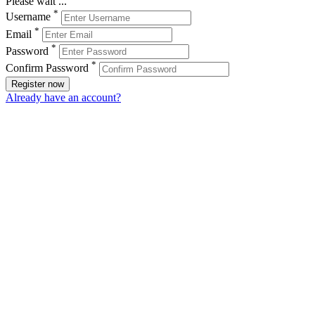
Please wait ...
*
Username
*
Email
*
Password
*
Confirm Password
Register now
Already have an account?