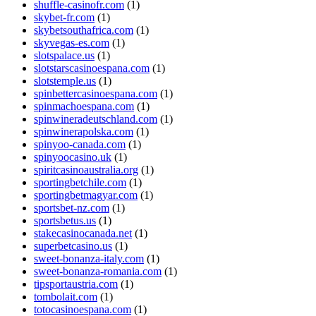
shuffle-casinofr.com
(1)
skybet-fr.com
(1)
skybetsouthafrica.com
(1)
skyvegas-es.com
(1)
slotspalace.us
(1)
slotstarscasinoespana.com
(1)
slotstemple.us
(1)
spinbettercasinoespana.com
(1)
spinmachoespana.com
(1)
spinwineradeutschland.com
(1)
spinwinerapolska.com
(1)
spinyoo-canada.com
(1)
spinyoocasino.uk
(1)
spiritcasinoaustralia.org
(1)
sportingbetchile.com
(1)
sportingbetmagyar.com
(1)
sportsbet-nz.com
(1)
sportsbetus.us
(1)
stakecasinocanada.net
(1)
superbetcasino.us
(1)
sweet-bonanza-italy.com
(1)
sweet-bonanza-romania.com
(1)
tipsportaustria.com
(1)
tombolait.com
(1)
totocasinoespana.com
(1)