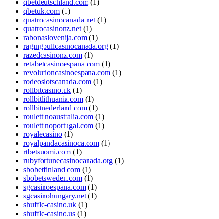
qbetdeutschland.com
(1)
qbetuk.com
(1)
quatrocasinocanada.net
(1)
quatrocasinonz.net
(1)
rabonaslovenija.com
(1)
ragingbullcasinocanada.org
(1)
razedcasinonz.com
(1)
retabetcasinoespana.com
(1)
revolutioncasinoespana.com
(1)
rodeoslotscanada.com
(1)
rollbitcasino.uk
(1)
rollbitlithuania.com
(1)
rollbitnederland.com
(1)
roulettinoaustralia.com
(1)
roulettinoportugal.com
(1)
royalecasino
(1)
royalpandacasinoca.com
(1)
rtbetsuomi.com
(1)
rubyfortunecasinocanada.org
(1)
sbobetfinland.com
(1)
sbobetsweden.com
(1)
sgcasinoespana.com
(1)
sgcasinohungary.net
(1)
shuffle-casino.uk
(1)
shuffle-casino.us
(1)