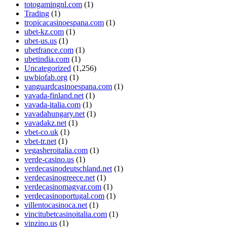
totogamingnl.com
(1)
Trading
(1)
tropicacasinoespana.com
(1)
ubet-kz.com
(1)
ubet-us.us
(1)
ubetfrance.com
(1)
ubetindia.com
(1)
Uncategorized
(1,256)
uwbiofab.org
(1)
vanguardcasinoespana.com
(1)
vavada-finland.net
(1)
vavada-italia.com
(1)
vavadahungary.net
(1)
vavadakz.net
(1)
vbet-co.uk
(1)
vbet-tr.net
(1)
vegasheroitalia.com
(1)
verde-casino.us
(1)
verdecasinodeutschland.net
(1)
verdecasinogreece.net
(1)
verdecasinomagyar.com
(1)
verdecasinoportugal.com
(1)
villentocasinoca.net
(1)
vincitubetcasinoitalia.com
(1)
vipzino.us
(1)