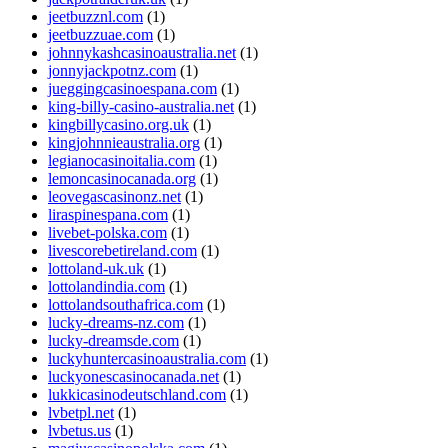
jeetbuzznl.com
(1)
jeetbuzzuae.com
(1)
johnnykashcasinoaustralia.net
(1)
jonnyjackpotnz.com
(1)
jueggingcasinoespana.com
(1)
king-billy-casino-australia.net
(1)
kingbillycasino.org.uk
(1)
kingjohnnieaustralia.org
(1)
legianocasinoitalia.com
(1)
lemoncasinocanada.org
(1)
leovegascasinonz.net
(1)
liraspinespana.com
(1)
livebet-polska.com
(1)
livescorebetireland.com
(1)
lottoland-uk.uk
(1)
lottolandindia.com
(1)
lottolandsouthafrica.com
(1)
lucky-dreams-nz.com
(1)
lucky-dreamsde.com
(1)
luckyhuntercasinoaustralia.com
(1)
luckyonescasinocanada.net
(1)
lukkicasinodeutschland.com
(1)
lvbetpl.net
(1)
lvbetus.us
(1)