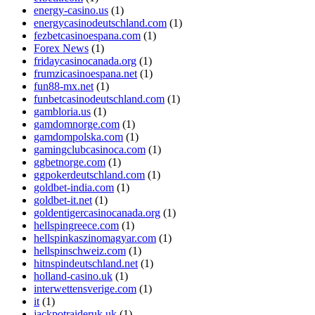
energy-casino.us
(1)
energycasinodeutschland.com
(1)
fezbetcasinoespana.com
(1)
Forex News
(1)
fridaycasinocanada.org
(1)
frumzicasinoespana.net
(1)
fun88-mx.net
(1)
funbetcasinodeutschland.com
(1)
gambloria.us
(1)
gamdomnorge.com
(1)
gamdompolska.com
(1)
gamingclubcasinoca.com
(1)
ggbetnorge.com
(1)
ggpokerdeutschland.com
(1)
goldbet-india.com
(1)
goldbet-it.net
(1)
goldentigercasinocanada.org
(1)
hellspingreece.com
(1)
hellspinkaszinomagyar.com
(1)
hellspinschweiz.com
(1)
hitnspindeutschland.net
(1)
holland-casino.uk
(1)
interwettensverige.com
(1)
it
(1)
jackpotraideruk.uk
(1)