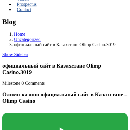
Prospectus
Contact
Blog
Home
Uncategorized
официальный сайт в Казахстане Olimp Casino.3019
Show Sidebar
официальный сайт в Казахстане Olimp
Casino.3019
Milestone
0 Comments
Олимп казино официальный сайт в Казахстане –
Olimp Casino