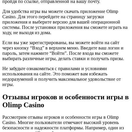
пройдя по ссылке, отправленной на вашу почту.
Для удобства игры вы можете скачать приложение Olimp
Casino. Для этого перейдите на страницу загрузки
приложения и выберите версию для вашей операционной
системы. После установки приложения вы сможете играть на
ходу, не выходя из дома.
Если вы уже зарегистрированы, вы можете войти на сайт
через кнопку “Вход” в верхнем меню. Введите ваш логин и
пароль, затем нажмите “Войти”. После входа вы сможете
выбирать различные игры, делать ставки и получать призы.
Не забудьте ознакомиться с правилами и условиями
использования на сайте. Это поможет вам избежать
недоразумений и получить максимальное удовольствие от
игры.
Отзывы игроков и особенности игры в
Olimp Casino
Рассмотрим отзывы игроков и особенности игры в Olimp
Casino. Многие пользователи отмечают высокий уровень
безопасности и надежности платформы. Например, один из