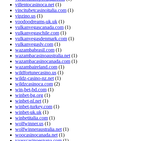
villentocasinoca.net
(1)
vincitubetcasinoitalia.com
(1)
vipzino.us
(1)
voodoodreams-uk.uk
(1)
vulkanvegascanada.com
(1)
vulkanvegaschile.com
(1)
vulkanvegasdenmark.com
(1)
vulkanvegaslv.com
(1)
wazambabrasil.com
(1)
wazambacasinoaustralia.net
(1)
wazambacasinocanada.com
(1)
wazambaireland.com
(1)
wildfortunecasino.us
(1)
wildz-casino-nz.net
(1)
wildzcasinoca.com
(2)
win-bet-bd.com
(1)
winbet-bg.org
(1)
winbet-nl.net
(1)
winbet-turkey.com
(1)
winbet-uk.uk
(1)
winbetitalia.com
(1)
wolfwinner.us
(1)
wolfwinneraustralia.net
(1)
woocasinocanada.net
(1)
yaasscasinoespana.com
(1)