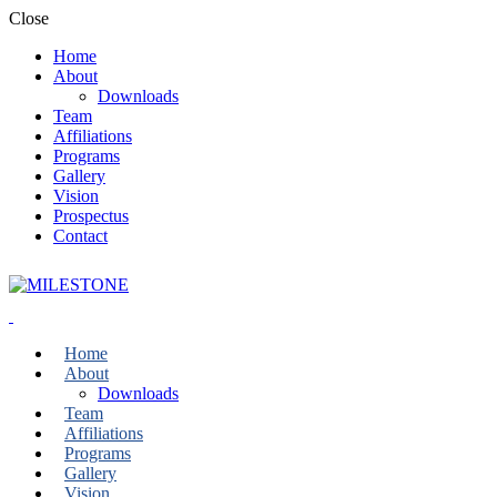
Close
Home
About
Downloads
Team
Affiliations
Programs
Gallery
Vision
Prospectus
Contact
Home
About
Downloads
Team
Affiliations
Programs
Gallery
Vision