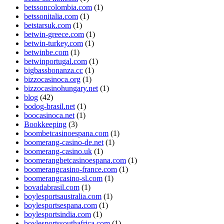
betssoncolombia.com
(1)
betssonitalia.com
(1)
betstarsuk.com
(1)
betwin-greece.com
(1)
betwin-turkey.com
(1)
betwinbe.com
(1)
betwinportugal.com
(1)
bigbassbonanza.cc
(1)
bizzocasinoca.org
(1)
bizzocasinohungary.net
(1)
blog
(42)
bodog-brasil.net
(1)
boocasinoca.net
(1)
Bookkeeping
(3)
boombetcasinoespana.com
(1)
boomerang-casino-de.net
(1)
boomerang-casino.uk
(1)
boomerangbetcasinoespana.com
(1)
boomerangcasino-france.com
(1)
boomerangcasino-sl.com
(1)
bovadabrasil.com
(1)
boylesportsaustralia.com
(1)
boylesportsespana.com
(1)
boylesportsindia.com
(1)
boylesportssouthafrica.com
(1)