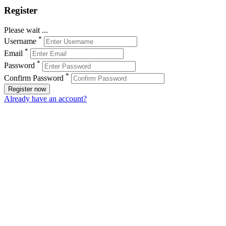
Register
Please wait ...
*
Username
*
Email
*
Password
*
Confirm Password
Register now
Already have an account?