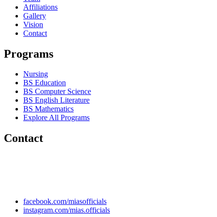
Affiliations
Gallery
Vision
Contact
Programs
Nursing
BS Education
BS Computer Science
BS English Literature
BS Mathematics
Explore All Programs
Contact
Chakwal Khushab Road, Kallar Kahar, Punjab, PAKISTAN.
+92 304 222 93 57
+92 304 222 93 59
info@mias.edu.pk
facebook.com/miasofficials
instagram.com/mias.officials