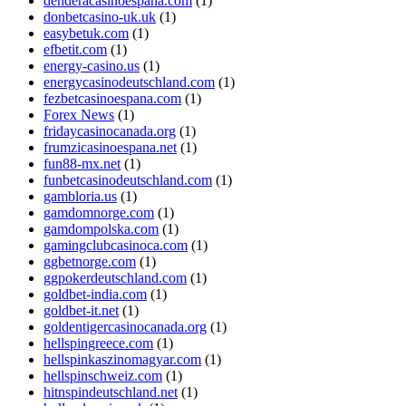
denderacasinoespana.com
(1)
donbetcasino-uk.uk
(1)
easybetuk.com
(1)
efbetit.com
(1)
energy-casino.us
(1)
energycasinodeutschland.com
(1)
fezbetcasinoespana.com
(1)
Forex News
(1)
fridaycasinocanada.org
(1)
frumzicasinoespana.net
(1)
fun88-mx.net
(1)
funbetcasinodeutschland.com
(1)
gambloria.us
(1)
gamdomnorge.com
(1)
gamdompolska.com
(1)
gamingclubcasinoca.com
(1)
ggbetnorge.com
(1)
ggpokerdeutschland.com
(1)
goldbet-india.com
(1)
goldbet-it.net
(1)
goldentigercasinocanada.org
(1)
hellspingreece.com
(1)
hellspinkaszinomagyar.com
(1)
hellspinschweiz.com
(1)
hitnspindeutschland.net
(1)