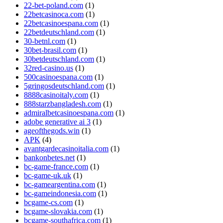
22-bet-poland.com
(1)
22betcasinoca.com
(1)
22betcasinoespana.com
(1)
22betdeutschland.com
(1)
30-betnl.com
(1)
30bet-brasil.com
(1)
30betdeutschland.com
(1)
32red-casino.us
(1)
500casinoespana.com
(1)
5gringosdeutschland.com
(1)
8888casinoitaly.com
(1)
888starzbangladesh.com
(1)
admiralbetcasinoespana.com
(1)
adobe generative ai 3
(1)
ageofthegods.win
(1)
APK
(4)
avantgardecasinoitalia.com
(1)
bankonbetes.net
(1)
bc-game-france.com
(1)
bc-game-uk.uk
(1)
bc-gameargentina.com
(1)
bc-gameindonesia.com
(1)
bcgame-cs.com
(1)
bcgame-slovakia.com
(1)
bcgame-southafrica.com
(1)