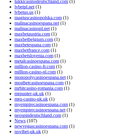
lukkicasinodeutschland.com
(1)
lvbetpl.net
(1)
lvbetus.us
(1)
magiuscasinopolska.com
(1)
malinacasinoespana.net
(1)
malinacasinopl.net
(1)
maxbetaustria.com
(1)
maxbetbelgium.com
(1)
maxbetespana.com
(1)
maxbetfrance.com
(1)
maxbetslovenia.com
(1)
metalcasinoespana.com
(1)
million-casino-fr.com
(1)
million-casino-nl.com
(1)
monopolycasinoespana.net
(1)
mostbetcasinoespana.com
(1)
mrbitcasino-romania.com
(1)
mrpunter-uk.uk
(1)
mrq-casino-uk.uk
(1)
myempirecasinoespana.com
(1)
myempirecasinoespana.net
(1)
neospindeutschland.com
(1)
News
(107)
newvegascasinoespana.com
(1)
novibet-uk.uk
(1)