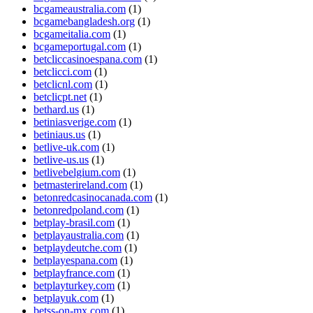
bcgameaustralia.com
(1)
bcgamebangladesh.org
(1)
bcgameitalia.com
(1)
bcgameportugal.com
(1)
betcliccasinoespana.com
(1)
betclicci.com
(1)
betclicnl.com
(1)
betclicpt.net
(1)
bethard.us
(1)
betiniasverige.com
(1)
betiniaus.us
(1)
betlive-uk.com
(1)
betlive-us.us
(1)
betlivebelgium.com
(1)
betmasterireland.com
(1)
betonredcasinocanada.com
(1)
betonredpoland.com
(1)
betplay-brasil.com
(1)
betplayaustralia.com
(1)
betplaydeutche.com
(1)
betplayespana.com
(1)
betplayfrance.com
(1)
betplayturkey.com
(1)
betplayuk.com
(1)
betss-on-mx.com
(1)