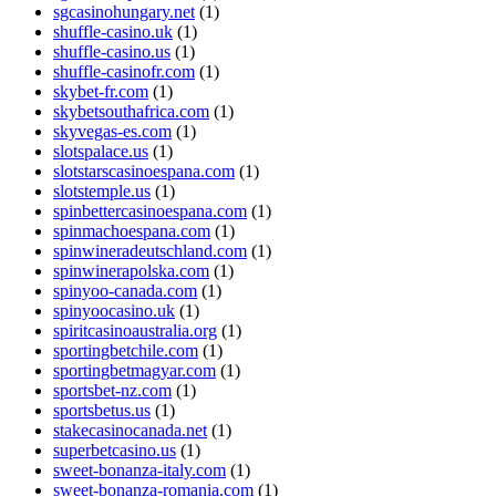
sgcasinohungary.net
(1)
shuffle-casino.uk
(1)
shuffle-casino.us
(1)
shuffle-casinofr.com
(1)
skybet-fr.com
(1)
skybetsouthafrica.com
(1)
skyvegas-es.com
(1)
slotspalace.us
(1)
slotstarscasinoespana.com
(1)
slotstemple.us
(1)
spinbettercasinoespana.com
(1)
spinmachoespana.com
(1)
spinwineradeutschland.com
(1)
spinwinerapolska.com
(1)
spinyoo-canada.com
(1)
spinyoocasino.uk
(1)
spiritcasinoaustralia.org
(1)
sportingbetchile.com
(1)
sportingbetmagyar.com
(1)
sportsbet-nz.com
(1)
sportsbetus.us
(1)
stakecasinocanada.net
(1)
superbetcasino.us
(1)
sweet-bonanza-italy.com
(1)
sweet-bonanza-romania.com
(1)