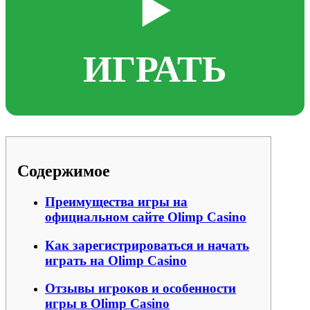
▶️
ИГРАТЬ
Содержимое
Преимущества игры на
официальном сайте Olimp Casino
Как зарегистрироваться и начать
играть на Olimp Casino
Отзывы игроков и особенности
игры в Olimp Casino