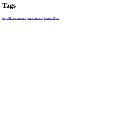
Tags
top 10 casino en ligne francais
Tower Rush