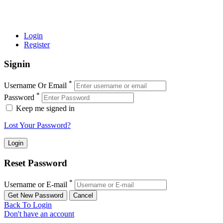
© 2022 MIAS – All rights reserved | Developed by
ANIFAR
TECHNOLOGIES
Login
Register
Signin
*
Username Or Email
*
Password
Keep me signed in
Lost Your Password?
Reset Password
*
Username or E-mail
Back To Login
Don't have an account