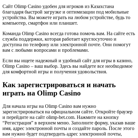
Сайт Olimp Casino удобен для игроков из Казахстана
благодаря быстрой загрузке и оптимизации под мобильные
устройства. Вы можете играть на любом устройстве, будь то
компьютер, смартфон или планшет.
Команда Olimp Casino всегда готова помочь вам. На сайте есть
служба поддержки, которая работает круглосуточно и
доступна по телефону или электронной почте. Они помогут
вам с любыми вопросами и проблемами.
Если вы ищете надежный и удобный сайт для игры в казино,
Olimp Casino – ваш выбор. Здесь вы найдете все необходимое
для комфортной игры и получения удовольствия.
Как зарегистрироваться и начать
играть на Olimp Casino
Для начала игры на Olimp Casino вам нужно
зарегистрироваться на официальном сайте. Откройте браузер
и перейдите на сайт olimp-bet.com. Нажмите на кнопку
“Регистрация” в верхнем меню. Заполните форму, указав ваше
имя, адрес электронной почты и создайте пароль. После этого
вам нужно будет подтвердить адрес электронной почты,