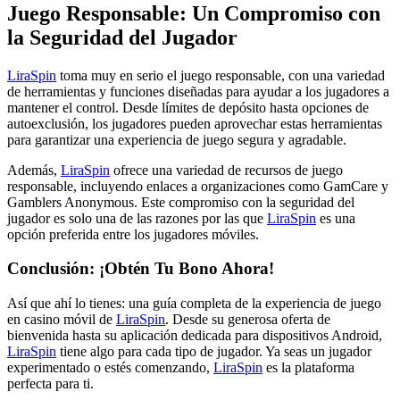
Juego Responsable: Un Compromiso con
la Seguridad del Jugador
LiraSpin
toma muy en serio el juego responsable, con una variedad
de herramientas y funciones diseñadas para ayudar a los jugadores a
mantener el control. Desde límites de depósito hasta opciones de
autoexclusión, los jugadores pueden aprovechar estas herramientas
para garantizar una experiencia de juego segura y agradable.
Además,
LiraSpin
ofrece una variedad de recursos de juego
responsable, incluyendo enlaces a organizaciones como GamCare y
Gamblers Anonymous. Este compromiso con la seguridad del
jugador es solo una de las razones por las que
LiraSpin
es una
opción preferida entre los jugadores móviles.
Conclusión: ¡Obtén Tu Bono Ahora!
Así que ahí lo tienes: una guía completa de la experiencia de juego
en casino móvil de
LiraSpin
. Desde su generosa oferta de
bienvenida hasta su aplicación dedicada para dispositivos Android,
LiraSpin
tiene algo para cada tipo de jugador. Ya seas un jugador
experimentado o estés comenzando,
LiraSpin
es la plataforma
perfecta para ti.