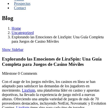
Prospectus
Contact
Blog
Home
Uncategorized
Explorando las Emociones de LiraSpin: Una Guía Completa
para Juegos de Casino Móviles
Show Sidebar
Explorando las Emociones de LiraSpin: Una Guía
Completa para Juegos de Casino Móviles
Milestone
0 Comments
Con el auge de los juegos móviles, los casinos en línea se han
adaptado para satisfacer las demandas de los jugadores en
movimiento.
LiraSpin
, una plataforma líder en casino y apuestas
deportivas, ha llevado la experiencia de juego móvil a nuevas
alturas. Ofreciendo una amplia variedad de juegos de más de 70
proveedores destacados, incluyendo NetEnt, Novomatic y Evolution
Gaming,
LiraSpin
tiene algo para cada tipo de jugador.