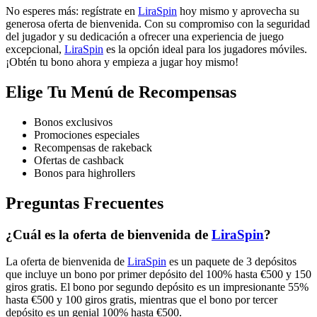
No esperes más: regístrate en
LiraSpin
hoy mismo y aprovecha su
generosa oferta de bienvenida. Con su compromiso con la seguridad
del jugador y su dedicación a ofrecer una experiencia de juego
excepcional,
LiraSpin
es la opción ideal para los jugadores móviles.
¡Obtén tu bono ahora y empieza a jugar hoy mismo!
Elige Tu Menú de Recompensas
Bonos exclusivos
Promociones especiales
Recompensas de rakeback
Ofertas de cashback
Bonos para highrollers
Preguntas Frecuentes
¿Cuál es la oferta de bienvenida de
LiraSpin
?
La oferta de bienvenida de
LiraSpin
es un paquete de 3 depósitos
que incluye un bono por primer depósito del 100% hasta €500 y 150
giros gratis. El bono por segundo depósito es un impresionante 55%
hasta €500 y 100 giros gratis, mientras que el bono por tercer
depósito es un genial 100% hasta €500.