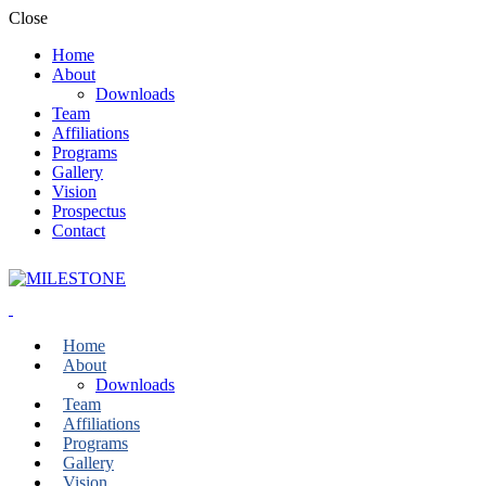
Close
Home
About
Downloads
Team
Affiliations
Programs
Gallery
Vision
Prospectus
Contact
Home
About
Downloads
Team
Affiliations
Programs
Gallery
Vision