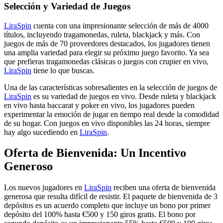
Selección y Variedad de Juegos
LiraSpin
cuenta con una impresionante selección de más de 4000
títulos, incluyendo tragamonedas, ruleta, blackjack y más. Con
juegos de más de 70 proveedores destacados, los jugadores tienen
una amplia variedad para elegir su próximo juego favorito. Ya sea
que prefieras tragamonedas clásicas o juegos con crupier en vivo,
LiraSpin
tiene lo que buscas.
Una de las características sobresalientes en la selección de juegos de
LiraSpin
es su variedad de juegos en vivo. Desde ruleta y blackjack
en vivo hasta baccarat y poker en vivo, los jugadores pueden
experimentar la emoción de jugar en tiempo real desde la comodidad
de su hogar. Con juegos en vivo disponibles las 24 horas, siempre
hay algo sucediendo en
LiraSpin
.
Oferta de Bienvenida: Un Incentivo
Generoso
Los nuevos jugadores en
LiraSpin
reciben una oferta de bienvenida
generosa que resulta difícil de resistir. El paquete de bienvenida de 3
depósitos es un acuerdo completo que incluye un bono por primer
depósito del 100% hasta €500 y 150 giros gratis. El bono por