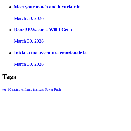
Meet your match and luxuriate in
March 30, 2026
BoneBBW.com – Will I Get a
March 30, 2026
Inizia la tua avventura emozionale la
March 30, 2026
Tags
top 10 casino en ligne francais
Tower Rush