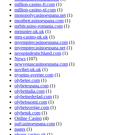
million-casino-fr.com
(1)
million-casino-nl.com
(1)
monopolycasinoespana.net
(1)
mostbetcasinoespana.com
(1)
mrbitcasino-romania.com
(1)
mrpunter-uk.uk
(1)
mrq-casino-uk.uk
(1)
myempirecasinoespana.com
(1)
myempirecasinoespana.net
(1)
neospindeutschland.com
(1)
News
(107)
newvegascasinoespana.com
(1)
novibet-uk.uk
(1)
nyspins-sverige.com
(1)
olybetee.com
(1)
olybetespana.com
(1)
olybetitalia.com
(1)
olybetnederlad.com
(1)
olybetsuomi.com
(1)
olybetsverige.com
(1)
olybetuk.com
(1)
Online Casino
(4)
pafcasinoespana.com
(1)
pages
(1)
phone-casino.uk
(1)