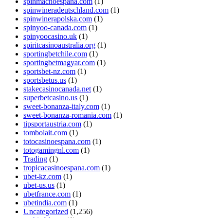
spinmachoespana.com
(1)
spinwineradeutschland.com
(1)
spinwinerapolska.com
(1)
spinyoo-canada.com
(1)
spinyoocasino.uk
(1)
spiritcasinoaustralia.org
(1)
sportingbetchile.com
(1)
sportingbetmagyar.com
(1)
sportsbet-nz.com
(1)
sportsbetus.us
(1)
stakecasinocanada.net
(1)
superbetcasino.us
(1)
sweet-bonanza-italy.com
(1)
sweet-bonanza-romania.com
(1)
tipsportaustria.com
(1)
tombolait.com
(1)
totocasinoespana.com
(1)
totogamingnl.com
(1)
Trading
(1)
tropicacasinoespana.com
(1)
ubet-kz.com
(1)
ubet-us.us
(1)
ubetfrance.com
(1)
ubetindia.com
(1)
Uncategorized
(1,256)