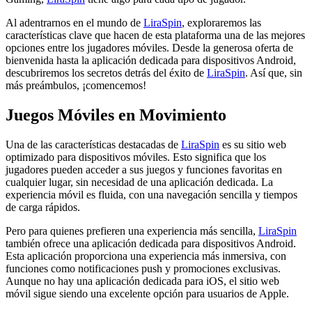
Al adentrarnos en el mundo de
LiraSpin
, exploraremos las
características clave que hacen de esta plataforma una de las mejores
opciones entre los jugadores móviles. Desde la generosa oferta de
bienvenida hasta la aplicación dedicada para dispositivos Android,
descubriremos los secretos detrás del éxito de
LiraSpin
. Así que, sin
más preámbulos, ¡comencemos!
Juegos Móviles en Movimiento
Una de las características destacadas de
LiraSpin
es su sitio web
optimizado para dispositivos móviles. Esto significa que los
jugadores pueden acceder a sus juegos y funciones favoritas en
cualquier lugar, sin necesidad de una aplicación dedicada. La
experiencia móvil es fluida, con una navegación sencilla y tiempos
de carga rápidos.
Pero para quienes prefieren una experiencia más sencilla,
LiraSpin
también ofrece una aplicación dedicada para dispositivos Android.
Esta aplicación proporciona una experiencia más inmersiva, con
funciones como notificaciones push y promociones exclusivas.
Aunque no hay una aplicación dedicada para iOS, el sitio web
móvil sigue siendo una excelente opción para usuarios de Apple.