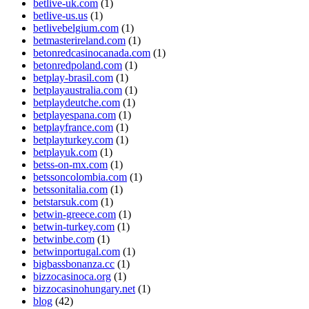
betlive-uk.com
(1)
betlive-us.us
(1)
betlivebelgium.com
(1)
betmasterireland.com
(1)
betonredcasinocanada.com
(1)
betonredpoland.com
(1)
betplay-brasil.com
(1)
betplayaustralia.com
(1)
betplaydeutche.com
(1)
betplayespana.com
(1)
betplayfrance.com
(1)
betplayturkey.com
(1)
betplayuk.com
(1)
betss-on-mx.com
(1)
betssoncolombia.com
(1)
betssonitalia.com
(1)
betstarsuk.com
(1)
betwin-greece.com
(1)
betwin-turkey.com
(1)
betwinbe.com
(1)
betwinportugal.com
(1)
bigbassbonanza.cc
(1)
bizzocasinoca.org
(1)
bizzocasinohungary.net
(1)
blog
(42)