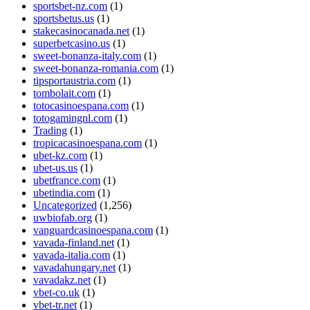
sportsbet-nz.com
(1)
sportsbetus.us
(1)
stakecasinocanada.net
(1)
superbetcasino.us
(1)
sweet-bonanza-italy.com
(1)
sweet-bonanza-romania.com
(1)
tipsportaustria.com
(1)
tombolait.com
(1)
totocasinoespana.com
(1)
totogamingnl.com
(1)
Trading
(1)
tropicacasinoespana.com
(1)
ubet-kz.com
(1)
ubet-us.us
(1)
ubetfrance.com
(1)
ubetindia.com
(1)
Uncategorized
(1,256)
uwbiofab.org
(1)
vanguardcasinoespana.com
(1)
vavada-finland.net
(1)
vavada-italia.com
(1)
vavadahungary.net
(1)
vavadakz.net
(1)
vbet-co.uk
(1)
vbet-tr.net
(1)