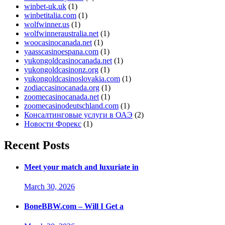
winbet-uk.uk
(1)
winbetitalia.com
(1)
wolfwinner.us
(1)
wolfwinneraustralia.net
(1)
woocasinocanada.net
(1)
yaasscasinoespana.com
(1)
yukongoldcasinocanada.net
(1)
yukongoldcasinonz.org
(1)
yukongoldcasinoslovakia.com
(1)
zodiaccasinocanada.org
(1)
zoomecasinocanada.net
(1)
zoomecasinodeutschland.com
(1)
Консалтинговые услуги в ОАЭ
(2)
Новости Форекс
(1)
Recent Posts
Meet your match and luxuriate in
March 30, 2026
BoneBBW.com – Will I Get a