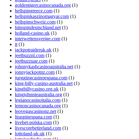
goldentigercasinocanada.org
(1)
hellspingreece.com
(1)
hellspinkaszinomagyar.com
(1)
hellspinschweiz.com
(1)
hitnspindeutschland.net
(1)
holland-casino.uk
(1)
interwettensverige.com
(1)
it
(1)
jackpotraideruk.uk
(1)
jeetbuzznl.com
(1)
jeetbuzzuae.com
(1)
johnnykashcasinoaustralia.net
(1)
jonnyjackpotnz.com
(1)
jueggingcasinoespana.com
(1)
king-billy-casino-australia.net
(1)
kingbillycasino.org.uk
(1)
kingjohnnieaustralia.org
(1)
legianocasinoitalia.com
(1)
lemoncasinocanada.org
(1)
leovegascasinonz.net
(1)
liraspinespana.com
(1)
livebet-polska.com
(1)
livescorebetireland.com
(1)
lottoland-uk.uk
(1)