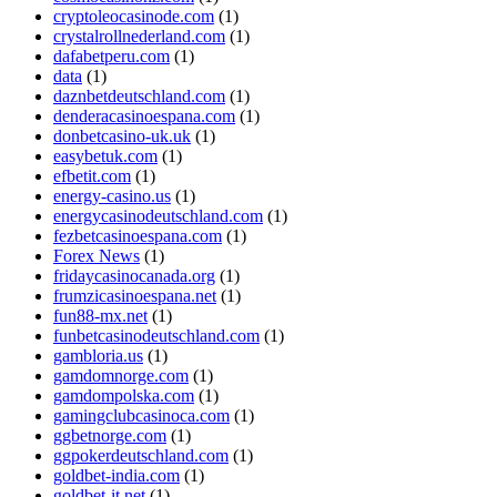
cryptoleocasinode.com
(1)
crystalrollnederland.com
(1)
dafabetperu.com
(1)
data
(1)
daznbetdeutschland.com
(1)
denderacasinoespana.com
(1)
donbetcasino-uk.uk
(1)
easybetuk.com
(1)
efbetit.com
(1)
energy-casino.us
(1)
energycasinodeutschland.com
(1)
fezbetcasinoespana.com
(1)
Forex News
(1)
fridaycasinocanada.org
(1)
frumzicasinoespana.net
(1)
fun88-mx.net
(1)
funbetcasinodeutschland.com
(1)
gambloria.us
(1)
gamdomnorge.com
(1)
gamdompolska.com
(1)
gamingclubcasinoca.com
(1)
ggbetnorge.com
(1)
ggpokerdeutschland.com
(1)
goldbet-india.com
(1)
goldbet-it.net
(1)