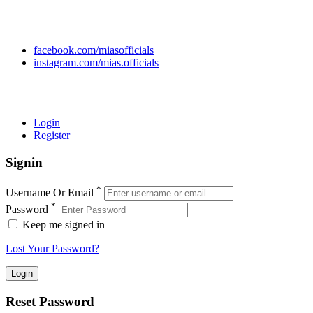
+92 304 222 93 57
+92 304 222 93 59
info@mias.edu.pk
facebook.com/miasofficials
instagram.com/mias.officials
© 2022 MIAS – All rights reserved | Developed by
ANIFAR
TECHNOLOGIES
Login
Register
Signin
*
Username Or Email
*
Password
Keep me signed in
Lost Your Password?
Reset Password