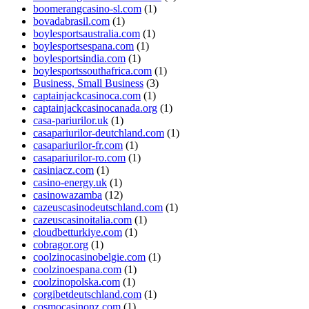
boomerangcasino-sl.com
(1)
bovadabrasil.com
(1)
boylesportsaustralia.com
(1)
boylesportsespana.com
(1)
boylesportsindia.com
(1)
boylesportssouthafrica.com
(1)
Business, Small Business
(3)
captainjackcasinoca.com
(1)
captainjackcasinocanada.org
(1)
casa-pariurilor.uk
(1)
casapariurilor-deutchland.com
(1)
casapariurilor-fr.com
(1)
casapariurilor-ro.com
(1)
casiniacz.com
(1)
casino-energy.uk
(1)
casinowazamba
(12)
cazeuscasinodeutschland.com
(1)
cazeuscasinoitalia.com
(1)
cloudbetturkiye.com
(1)
cobragor.org
(1)
coolzinocasinobelgie.com
(1)
coolzinoespana.com
(1)
coolzinopolska.com
(1)
corgibetdeutschland.com
(1)
cosmocasinonz.com
(1)