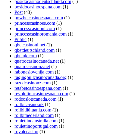
posidocasinodeutschland.com
(1)
posidocasinoespana.com
(1)
Post
(43)
powbetcasinoespana.com
(1)
princesscasinoes.com
(1)
princesscasinonl.com
(1)
princesscasinoromania.com
(1)
Public
(1)
qbetcasinonl.net
(1)
qbetdeutschland.com
(1)
qbetuk.com
(1)
quatrocasinocanada.net
(1)
quatrocasinonz.net
(1)
rabonaslovenija.com
(1)
ragingbullcasinocanada.org
(1)
razedcasinonz.com
(1)
retabetcasinoespana.com
(1)
revolutioncasinoespana.com
(1)
rodeoslotscanada.com
(1)
rollbitcasino.uk
(1)
rollbitlithuania.com
(1)
rollbitnederland.com
(1)
roulettinoaustralia.com
(1)
roulettinoportugal.com
(1)
royalecasino
(1)