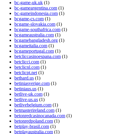
bc-game-uk.uk
(1)
bc-gameargentina.com
(1)
bc-gameindonesia.com
(1)
bcgame-cs.com
(1)
bcgame-slovakia.com
(1)
bcgame-southafrica.com
(1)
bcgameaustralia.com
(1)
bcgamebangladesh.org
(1)
bcgameitalia.com
(1)
bcgameportugal.com
(1)
betcliccasinoespana.com
(1)
betclicci.com
(1)
betclicnl.com
(1)
betclicpt.net
(1)
bethard.us
(1)
betiniasverige.com
(1)
betiniaus.us
(1)
betlive-uk.com
(1)
betlive-us.us
(1)
betlivebelgium.com
(1)
betmasterireland.com
(1)
betonredcasinocanada.com
(1)
betonredpoland.com
(1)
betplay-brasil.com
(1)
betplayaustralia.com
(1)