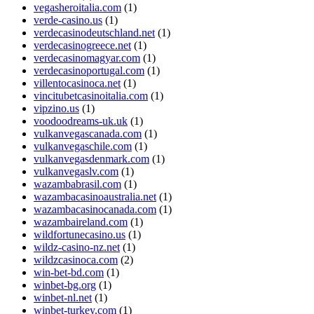
vegasheroitalia.com
(1)
verde-casino.us
(1)
verdecasinodeutschland.net
(1)
verdecasinogreece.net
(1)
verdecasinomagyar.com
(1)
verdecasinoportugal.com
(1)
villentocasinoca.net
(1)
vincitubetcasinoitalia.com
(1)
vipzino.us
(1)
voodoodreams-uk.uk
(1)
vulkanvegascanada.com
(1)
vulkanvegaschile.com
(1)
vulkanvegasdenmark.com
(1)
vulkanvegaslv.com
(1)
wazambabrasil.com
(1)
wazambacasinoaustralia.net
(1)
wazambacasinocanada.com
(1)
wazambaireland.com
(1)
wildfortunecasino.us
(1)
wildz-casino-nz.net
(1)
wildzcasinoca.com
(2)
win-bet-bd.com
(1)
winbet-bg.org
(1)
winbet-nl.net
(1)
winbet-turkey.com
(1)