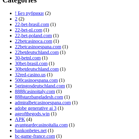
! Без рубрики
(2)
2
(2)
22-bet-brasil.com
(1)
22-bet-nl.com
(1)
22-bet-poland.com
(1)
22betcasinoca.com
(1)
22betcasinoespana.com
(1)
22betdeutschland.com
(1)
30-betnl.com
(1)
30bet-brasil.com
(1)
30betdeutschland.com
(1)
32red-casino.us
(1)
500casinoespana.com
(1)
5gringosdeutschland.com
(1)
8888casinoitaly.com
(1)
888starzbangladesh.com
(1)
admiralbetcasinoespana.com
(1)
adobe generative ai 3
(1)
ageofthegods.win
(1)
APK
(4)
avantgardecasinoitalia.com
(1)
bankonbetes.net
(1)
bc-game-france.com
(1)