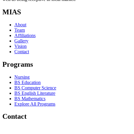
MIAS
About
Team
Affiliations
Gallery
Vision
Contact
Programs
Nursing
BS Education
BS Computer Science
BS English Literature
BS Mathematics
Explore All Programs
Contact
Chakwal Khushab Road, Kallar Kahar, Punjab, PAKISTAN.