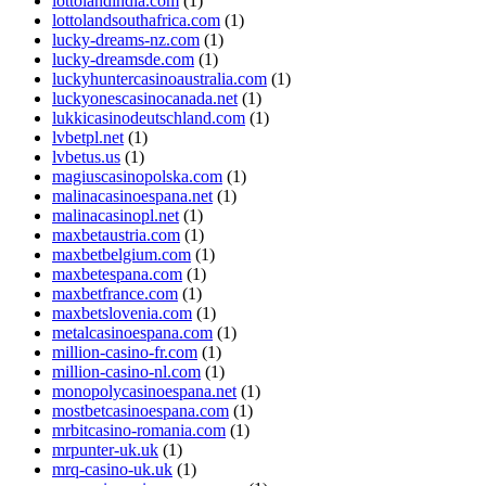
lottolandindia.com
(1)
lottolandsouthafrica.com
(1)
lucky-dreams-nz.com
(1)
lucky-dreamsde.com
(1)
luckyhuntercasinoaustralia.com
(1)
luckyonescasinocanada.net
(1)
lukkicasinodeutschland.com
(1)
lvbetpl.net
(1)
lvbetus.us
(1)
magiuscasinopolska.com
(1)
malinacasinoespana.net
(1)
malinacasinopl.net
(1)
maxbetaustria.com
(1)
maxbetbelgium.com
(1)
maxbetespana.com
(1)
maxbetfrance.com
(1)
maxbetslovenia.com
(1)
metalcasinoespana.com
(1)
million-casino-fr.com
(1)
million-casino-nl.com
(1)
monopolycasinoespana.net
(1)
mostbetcasinoespana.com
(1)
mrbitcasino-romania.com
(1)
mrpunter-uk.uk
(1)
mrq-casino-uk.uk
(1)