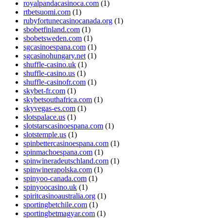
royalpandacasinoca.com
(1)
rtbetsuomi.com
(1)
rubyfortunecasinocanada.org
(1)
sbobetfinland.com
(1)
sbobetsweden.com
(1)
sgcasinoespana.com
(1)
sgcasinohungary.net
(1)
shuffle-casino.uk
(1)
shuffle-casino.us
(1)
shuffle-casinofr.com
(1)
skybet-fr.com
(1)
skybetsouthafrica.com
(1)
skyvegas-es.com
(1)
slotspalace.us
(1)
slotstarscasinoespana.com
(1)
slotstemple.us
(1)
spinbettercasinoespana.com
(1)
spinmachoespana.com
(1)
spinwineradeutschland.com
(1)
spinwinerapolska.com
(1)
spinyoo-canada.com
(1)
spinyoocasino.uk
(1)
spiritcasinoaustralia.org
(1)
sportingbetchile.com
(1)
sportingbetmagyar.com
(1)