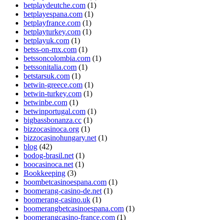
betplaydeutche.com
(1)
betplayespana.com
(1)
betplayfrance.com
(1)
betplayturkey.com
(1)
betplayuk.com
(1)
betss-on-mx.com
(1)
betssoncolombia.com
(1)
betssonitalia.com
(1)
betstarsuk.com
(1)
betwin-greece.com
(1)
betwin-turkey.com
(1)
betwinbe.com
(1)
betwinportugal.com
(1)
bigbassbonanza.cc
(1)
bizzocasinoca.org
(1)
bizzocasinohungary.net
(1)
blog
(42)
bodog-brasil.net
(1)
boocasinoca.net
(1)
Bookkeeping
(3)
boombetcasinoespana.com
(1)
boomerang-casino-de.net
(1)
boomerang-casino.uk
(1)
boomerangbetcasinoespana.com
(1)
boomerangcasino-france.com
(1)