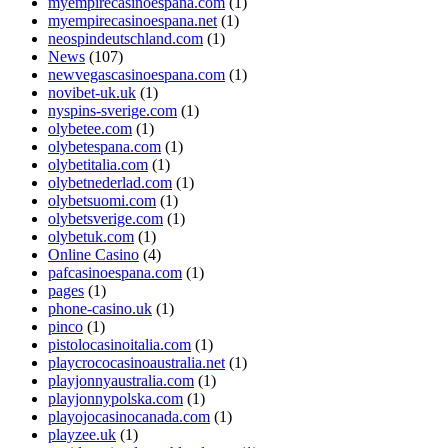
myempirecasinoespana.com
(1)
myempirecasinoespana.net
(1)
neospindeutschland.com
(1)
News
(107)
newvegascasinoespana.com
(1)
novibet-uk.uk
(1)
nyspins-sverige.com
(1)
olybetee.com
(1)
olybetespana.com
(1)
olybetitalia.com
(1)
olybetnederlad.com
(1)
olybetsuomi.com
(1)
olybetsverige.com
(1)
olybetuk.com
(1)
Online Casino
(4)
pafcasinoespana.com
(1)
pages
(1)
phone-casino.uk
(1)
pinco
(1)
pistolocasinoitalia.com
(1)
playcrococasinoaustralia.net
(1)
playjonnyaustralia.com
(1)
playjonnypolska.com
(1)
playojocasinocanada.com
(1)
playzee.uk
(1)