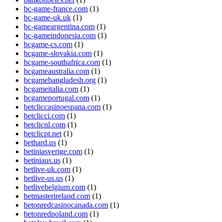
bc-game-france.com
(1)
bc-game-uk.uk
(1)
bc-gameargentina.com
(1)
bc-gameindonesia.com
(1)
bcgame-cs.com
(1)
bcgame-slovakia.com
(1)
bcgame-southafrica.com
(1)
bcgameaustralia.com
(1)
bcgamebangladesh.org
(1)
bcgameitalia.com
(1)
bcgameportugal.com
(1)
betcliccasinoespana.com
(1)
betclicci.com
(1)
betclicnl.com
(1)
betclicpt.net
(1)
bethard.us
(1)
betiniasverige.com
(1)
betiniaus.us
(1)
betlive-uk.com
(1)
betlive-us.us
(1)
betlivebelgium.com
(1)
betmasterireland.com
(1)
betonredcasinocanada.com
(1)
betonredpoland.com
(1)