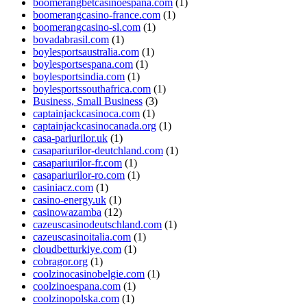
boomerangbetcasinoespana.com
(1)
boomerangcasino-france.com
(1)
boomerangcasino-sl.com
(1)
bovadabrasil.com
(1)
boylesportsaustralia.com
(1)
boylesportsespana.com
(1)
boylesportsindia.com
(1)
boylesportssouthafrica.com
(1)
Business, Small Business
(3)
captainjackcasinoca.com
(1)
captainjackcasinocanada.org
(1)
casa-pariurilor.uk
(1)
casapariurilor-deutchland.com
(1)
casapariurilor-fr.com
(1)
casapariurilor-ro.com
(1)
casiniacz.com
(1)
casino-energy.uk
(1)
casinowazamba
(12)
cazeuscasinodeutschland.com
(1)
cazeuscasinoitalia.com
(1)
cloudbetturkiye.com
(1)
cobragor.org
(1)
coolzinocasinobelgie.com
(1)
coolzinoespana.com
(1)
coolzinopolska.com
(1)