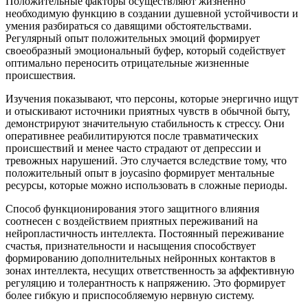
Положительные факторы осуществляют жизненно
необходимую функцию в создании душевной устойчивости и
умения разбираться со давящими обстоятельствами.
Регулярный опыт положительных эмоций формирует
своеобразный эмоциональный буфер, который содействует
оптимально переносить отрицательные жизненные
происшествия.
Изучения показывают, что персоны, которые энергично ищут
и отыскивают источники приятных чувств в обычной быту,
демонстрируют значительную стабильность к стрессу. Они
оперативнее реабилитируются после травматических
происшествий и менее часто страдают от депрессии и
тревожных нарушений. Это случается вследствие тому, что
положительный опыт в joycasino формирует ментальные
ресурсы, которые можно использовать в сложные периоды.
Способ функционирования этого защитного влияния
соотнесен с воздействием приятных переживаний на
нейропластичность интеллекта. Постоянный переживание
счастья, признательности и насыщения способствует
формированию дополнительных нейронных контактов в
зонах интеллекта, несущих ответственность за аффективную
регуляцию и толерантность к напряжению. Это формирует
более гибкую и приспособляемую нервную систему.