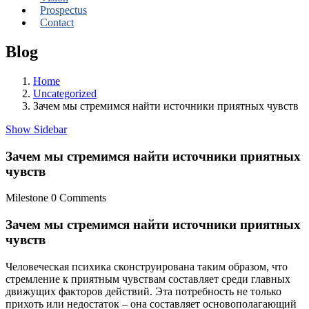
Prospectus
Contact
Blog
Home
Uncategorized
Зачем мы стремимся найти источники приятных чувств
Show Sidebar
Зачем мы стремимся найти источники приятных
чувств
Milestone
0 Comments
Зачем мы стремимся найти источники приятных
чувств
Человеческая психика сконструирована таким образом, что
стремление к приятным чувствам составляет среди главных
движущих факторов действий. Эта потребность не только
прихоть или недостаток – она составляет основополагающий