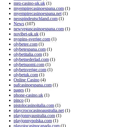
mrq-casino-uk.uk
(1)
myempirecasinoespana.com
(1)
myempirecasinoespana.net
(1)
neospindeutschland.com
(1)
News
(107)
newvegascasinoespana.com
(1)
novibet-uk.uk
(1)
nyspins-sverige.com
(1)
olybetee.com
(1)
olybetespana.com
(1)
olybetitalia.com
(1)
olybetnederlad.com
(1)
olybetsuomi.com
(1)
olybetsverige.com
(1)
olybetuk.com
(1)
Online Casino
(4)
pafcasinoespana.com
(1)
pages
(1)
phone-casino.uk
(1)
pinco
(1)
pistolocasinoitalia.com
(1)
playcrococasinoaustralia.net
(1)
playjonnyaustralia.com
(1)
playjonnypolska.com
(1)
playojocasinocanada.com
(1)