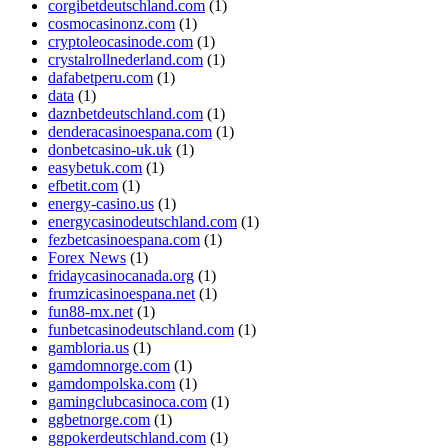
corgibetdeutschland.com
(1)
cosmocasinonz.com
(1)
cryptoleocasinode.com
(1)
crystalrollnederland.com
(1)
dafabetperu.com
(1)
data
(1)
daznbetdeutschland.com
(1)
denderacasinoespana.com
(1)
donbetcasino-uk.uk
(1)
easybetuk.com
(1)
efbetit.com
(1)
energy-casino.us
(1)
energycasinodeutschland.com
(1)
fezbetcasinoespana.com
(1)
Forex News
(1)
fridaycasinocanada.org
(1)
frumzicasinoespana.net
(1)
fun88-mx.net
(1)
funbetcasinodeutschland.com
(1)
gambloria.us
(1)
gamdomnorge.com
(1)
gamdompolska.com
(1)
gamingclubcasinoca.com
(1)
ggbetnorge.com
(1)
ggpokerdeutschland.com
(1)