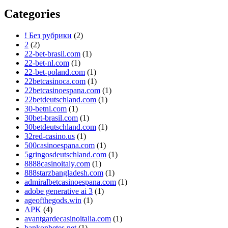
Categories
! Без рубрики
(2)
2
(2)
22-bet-brasil.com
(1)
22-bet-nl.com
(1)
22-bet-poland.com
(1)
22betcasinoca.com
(1)
22betcasinoespana.com
(1)
22betdeutschland.com
(1)
30-betnl.com
(1)
30bet-brasil.com
(1)
30betdeutschland.com
(1)
32red-casino.us
(1)
500casinoespana.com
(1)
5gringosdeutschland.com
(1)
8888casinoitaly.com
(1)
888starzbangladesh.com
(1)
admiralbetcasinoespana.com
(1)
adobe generative ai 3
(1)
ageofthegods.win
(1)
APK
(4)
avantgardecasinoitalia.com
(1)
bankonbetes.net
(1)