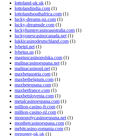
lottoland-uk.uk
(1)
lottolandindia.com
(1)
lottolandsouthafrica.com
(1)
lucky-dreams-nz.com
(1)
lucky-dreamsde.com
(1)
luckyhuntercasinoaustralia.com
(1)
luckyonescasinocanada.net
(1)
lukkicasinodeutschland.com
(1)
lvbetpl.net
(1)
lvbetus.us
(1)
magiuscasinopolska.com
(1)
malinacasinoespana.net
(1)
malinacasinopl.net
(1)
maxbetaustria.com
(1)
maxbetbelgium.com
(1)
maxbetespana.com
(1)
maxbetfrance.com
(1)
maxbetslovenia.com
(1)
metalcasinoespana.com
(1)
million-casino-fr.com
(1)
million-casino-nl.com
(1)
monopolycasinoespana.net
(1)
mostbetcasinoespana.com
(1)
mrbitcasino-romania.com
(1)
mrpunter-uk.uk
(1)