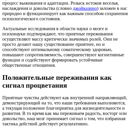
процесс выживания и адаптации. Розыск истоков веселья,
наслаждения и довольства (словно
джойказино
) заложен в нас
природно и функционирует как важным способом сохранения
психологического состояния.
Актуальные исследования в области науки о мозге и
психонауки подтверждают, что приятные переживания
осуществляют массу критически значимых ролей. Они не
просто делают нашу существование приятнее, но и
способствуют оптимальному соматическому здоровью,
повышают сопротивляемость, совершенствуют когнитивные
функции и содействуют формировать устойчивые
общественные отношения.
Положительные переживания как
сигнал процветания
Приятные чувства действуют как внутренний направляющий,
демонстрирующий на то, что наши требования выполняются,
а текущая положение благоприятна для жизнедеятельности и
развития. В то время как мы переживаем радость, восторг или
довольство, наш мозг принимает сигнал о том, что избранная
тактика действий действует результативно.