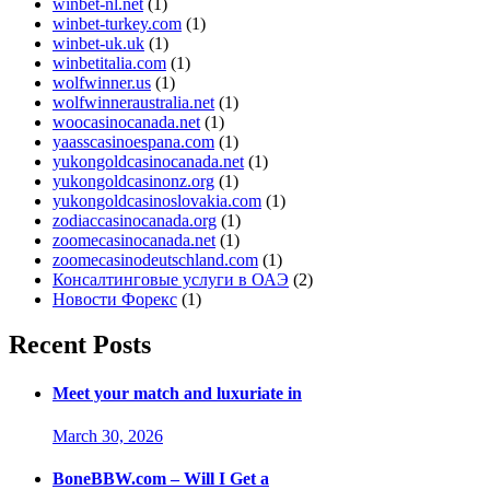
winbet-nl.net
(1)
winbet-turkey.com
(1)
winbet-uk.uk
(1)
winbetitalia.com
(1)
wolfwinner.us
(1)
wolfwinneraustralia.net
(1)
woocasinocanada.net
(1)
yaasscasinoespana.com
(1)
yukongoldcasinocanada.net
(1)
yukongoldcasinonz.org
(1)
yukongoldcasinoslovakia.com
(1)
zodiaccasinocanada.org
(1)
zoomecasinocanada.net
(1)
zoomecasinodeutschland.com
(1)
Консалтинговые услуги в ОАЭ
(2)
Новости Форекс
(1)
Recent Posts
Meet your match and luxuriate in
March 30, 2026
BoneBBW.com – Will I Get a