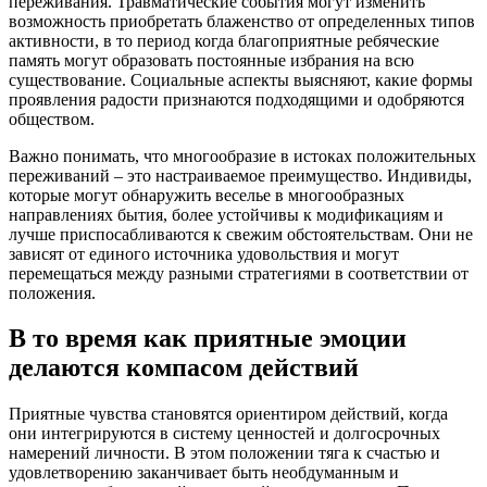
переживания. Травматические события могут изменить
возможность приобретать блаженство от определенных типов
активности, в то период когда благоприятные ребяческие
память могут образовать постоянные избрания на всю
существование. Социальные аспекты выясняют, какие формы
проявления радости признаются подходящими и одобряются
обществом.
Важно понимать, что многообразие в истоках положительных
переживаний – это настраиваемое преимущество. Индивиды,
которые могут обнаружить веселье в многообразных
направлениях бытия, более устойчивы к модификациям и
лучше приспосабливаются к свежим обстоятельствам. Они не
зависят от единого источника удовольствия и могут
перемещаться между разными стратегиями в соответствии от
положения.
В то время как приятные эмоции
делаются компасом действий
Приятные чувства становятся ориентиром действий, когда
они интегрируются в систему ценностей и долгосрочных
намерений личности. В этом положении тяга к счастью и
удовлетворению заканчивает быть необдуманным и