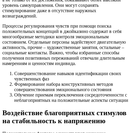
уровень самоуправления. Они могут сохранять
стимулирование даже в отсутствие наружных
вознаграждений.
Процессы регулирования чувств при помощи поиска
положительных концепций в джойказино содержат в себя
многообразные методики контроля эмоциональным
состоянием. Отдельные персоны задействуют двигательную
активность, прочие – художественные занятия, остальные –
социальные контакты. Важно, чтобы избранные способы
получения позитивных переживаний отвечали длительным
намерениям и ценностям индивида.
Совершенствование навыков идентификации своих
чувственных фаз
Формирование набора конструктивных методов
совершенствования эмоционального состояния
Обучение приемам переключения сосредоточенности с
неблагоприятных на положительные аспекты ситуации
Воздействие благоприятных стимулов
на стабильность к напряжению