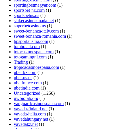
sportingbetmagyar.com
(1)
sportsbet-nz.com
(1)
sportsbetus.us
(1)
stakecasinocanada.net
(1)
superbetcasino.us
(1)
sweet-bonanza-italy.com
(1)
sweet-bonanza-romania.com
(1)
tipsportaustria.com
(1)
tombolait.com
(1)
totocasinoespana.com
(1)
totogamingnl.com
(1)
Trading
(1)
tropicacasinoespana.com
(1)
ubet-kz.com
(1)
ubet-us.us
(1)
ubetfrance.com
(1)
ubetindia.com
(1)
Uncategorized
(1,256)
uwbiofab.org
(1)
vanguardcasinoespana.com
(1)
vavada-finland.net
(1)
vavada-italia.com
(1)
vavadahungary.net
(1)
vavadakz.net
(1)