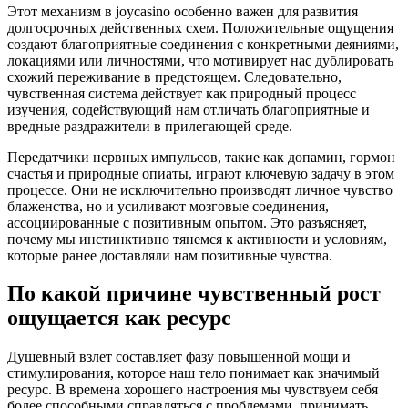
Этот механизм в joycasino особенно важен для развития
долгосрочных действенных схем. Положительные ощущения
создают благоприятные соединения с конкретными деяниями,
локациями или личностями, что мотивирует нас дублировать
схожий переживание в предстоящем. Следовательно,
чувственная система действует как природный процесс
изучения, содействующий нам отличать благоприятные и
вредные раздражители в прилегающей среде.
Передатчики нервных импульсов, такие как допамин, гормон
счастья и природные опиаты, играют ключевую задачу в этом
процессе. Они не исключительно производят личное чувство
блаженства, но и усиливают мозговые соединения,
ассоциированные с позитивным опытом. Это разъясняет,
почему мы инстинктивно тянемся к активности и условиям,
которые ранее доставляли нам позитивные чувства.
По какой причине чувственный рост
ощущается как ресурс
Душевный взлет составляет фазу повышенной мощи и
стимулирования, которое наш тело понимает как значимый
ресурс. В времена хорошего настроения мы чувствуем себя
более способными справляться с проблемами, принимать