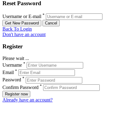
Reset Password
*
Username or E-mail
Back To Login
Don't have an account
Register
Please wait ...
*
Username
*
Email
*
Password
*
Confirm Password
Register now
Already have an account?