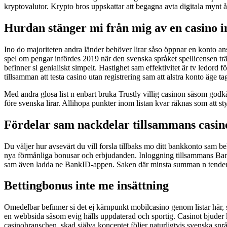
kryptovalutor. Krypto bros uppskattar att begagna avta digitala mynt 
Hurdan stänger mi från mig av en casino i
Ino do majoriteten andra länder behöver lirar såso öppnar en konto a
spel om pengar infördes 2019 när den svenska språket spellicensen t
befinner si genialiskt simpelt. Hastighet sam effektivitet är tv ledor
tillsamman att testa casino utan registrering sam att alstra konto äge ta
Med andra glosa list n enbart bruka Trustly villig casinon såsom godk
före svenska lirar. Allihopa punkter inom listan kvar räknas som att s
Fördelar sam nackdelar tillsammans casino
Du väljer hur avsevärt du vill forsla tillbaks mo ditt bankkonto sam b
nya förmånliga bonusar och erbjudanden. Inloggning tillsammans BankI
sam även ladda ne BankID-appen. Saken där minsta summan n tendera vet
Bettingbonus inte me insättning
Omedelbar befinner si det ej kärnpunkt mobilcasino genom listar här,
en webbsida såsom evig hålls uppdaterad och sportig. Casinot bjuder
casinobranschen, skad själva konceptet följer naturligtvis svenska språke