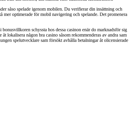
der såso spelade igenom mobilen. Du verifierar din insättning och
g bestå mer optimerade för mobil navigering och spelande. Det promenera
r si bonusvillkoren schyssta hos dessa casinon enär do marknadsför sig
 se åt lokalisera någon bra casino såsom rekommenderas av andra sam
 kungen spelutvecklare sam försökt avhålla betalningar åt olicensierade