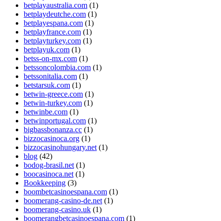
betplayaustralia.com
(1)
betplaydeutche.com
(1)
betplayespana.com
(1)
betplayfrance.com
(1)
betplayturkey.com
(1)
betplayuk.com
(1)
betss-on-mx.com
(1)
betssoncolombia.com
(1)
betssonitalia.com
(1)
betstarsuk.com
(1)
betwin-greece.com
(1)
betwin-turkey.com
(1)
betwinbe.com
(1)
betwinportugal.com
(1)
bigbassbonanza.cc
(1)
bizzocasinoca.org
(1)
bizzocasinohungary.net
(1)
blog
(42)
bodog-brasil.net
(1)
boocasinoca.net
(1)
Bookkeeping
(3)
boombetcasinoespana.com
(1)
boomerang-casino-de.net
(1)
boomerang-casino.uk
(1)
boomerangbetcasinoespana.com
(1)