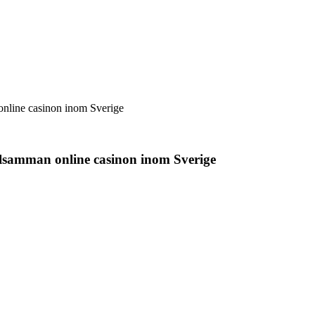
 online casinon inom Sverige
illsamman online casinon inom Sverige