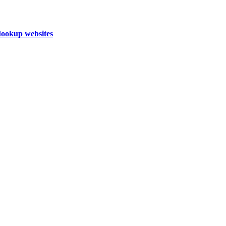
Hookup websites