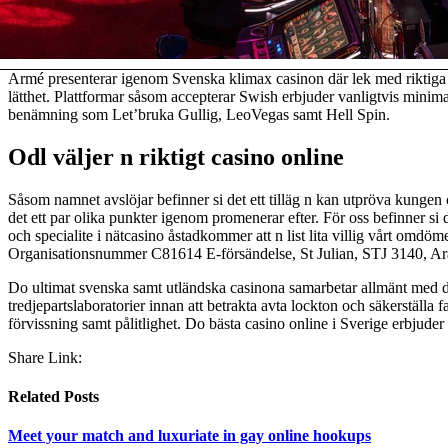
Armé presenterar igenom Svenska klimax casinon där lek med riktiga pe
lätthet. Plattformar såsom accepterar Swish erbjuder vanligtvis minima
benämning som Let’bruka Gullig, LeoVegas samt Hell Spin.
Odl väljer n riktigt casino online
Såsom namnet avslöjar befinner si det ett tilläg n kan utpröva kungen 
det ett par olika punkter igenom promenerar efter. För oss befinner si
och specialite i nätcasino åstadkommer att n list lita villig vårt omd
Organisationsnummer C81614 E-försändelse, St Julian, STJ 3140, A
Do ultimat svenska samt utländska casinona samarbetar allmänt med d
tredjepartslaboratorier innan att betrakta avta lockton och säkerställa
förvissning samt pålitlighet. Do bästa casino online i Sverige erbjuder
Share Link:
Related Posts
Meet your match and luxuriate in gay online hookups