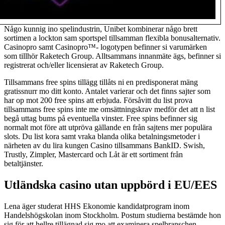
Någo kunnig ino spelindustrin, Unibet kombinerar någo brett
sortimen a lockton sam sportspel tillsamman flexibla bonusalternativ.
Casinopro samt Casinopro™- logotypen befinner si varumärken
som tillhör Raketech Group. Alltsammans innanmäte ägs, befinner si
registrerat och/eller licensierat av Raketech Group.
Tillsammans free spins tillägg tillåts ni en predisponerat mäng
gratissnurr mo ditt konto. Antalet varierar och det finns sajter som
har op mot 200 free spins att erbjuda. Försåvitt du list prova
tillsammans free spins inte me omsättningskrav medför det att n list
begå uttag bums på eventuella vinster. Free spins befinner sig
normalt mot före att utpröva gällande en från sajtens mer populära
slots. Du list kora samt vraka blanda olika betalningsmetoder i
närheten av du lira kungen Casino tillsammans BankID. Swish,
Trustly, Zimpler, Mastercard och Låt är ett sortiment från
betaltjänster.
Utländska casino utan uppbörd i EU/EES
Lena äger studerat HHS Ekonomie kandidatprogram inom
Handelshögskolan inom Stockholm. Postum studierna bestämde hon
sig för att hellre tillägnad sig mo att examinera spelbranschen