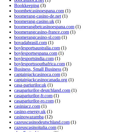
boocasinoca.net
(1)
Bookkeeping
(3)
boombetcasinoespana.com
(1)
boomerang-casino-de.net
(1)
boomerang-casino.uk
(1)
boomerangbetcasinoespana.com
(1)
boomerangcasino-france.com
(1)
boomerangcasino-sl.com
(1)
bovadabrasil.com
(1)
boylesportsaustralia.com
(1)
boylesportsespana.com
(1)
boylesportsindia.com
(1)
boylesportssouthafrica.com
(1)
Business, Small Business
(3)
captainjackcasinoca.com
(1)
captainjackcasinocanada.org
(1)
casa-pariurilor.uk
(1)
casapariurilor-deutchland.com
(1)
casapariurilor-fr.com
(1)
casapariurilor-ro.com
(1)
casiniacz.com
(1)
casino-energy.uk
(1)
casinowazamba
(12)
cazeuscasinodeutschland.com
(1)
cazeuscasinoitalia.com
(1)