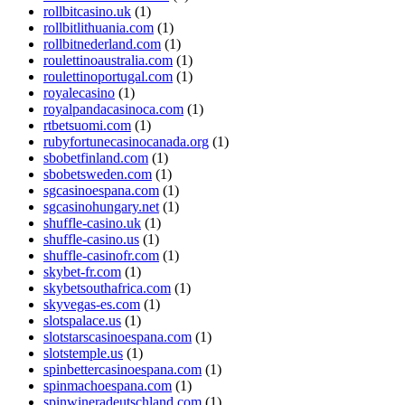
rollbitcasino.uk
(1)
rollbitlithuania.com
(1)
rollbitnederland.com
(1)
roulettinoaustralia.com
(1)
roulettinoportugal.com
(1)
royalecasino
(1)
royalpandacasinoca.com
(1)
rtbetsuomi.com
(1)
rubyfortunecasinocanada.org
(1)
sbobetfinland.com
(1)
sbobetsweden.com
(1)
sgcasinoespana.com
(1)
sgcasinohungary.net
(1)
shuffle-casino.uk
(1)
shuffle-casino.us
(1)
shuffle-casinofr.com
(1)
skybet-fr.com
(1)
skybetsouthafrica.com
(1)
skyvegas-es.com
(1)
slotspalace.us
(1)
slotstarscasinoespana.com
(1)
slotstemple.us
(1)
spinbettercasinoespana.com
(1)
spinmachoespana.com
(1)
spinwineradeutschland.com
(1)