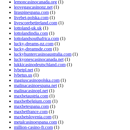
lemoncasinocanada.org
(1)
leovegascasinonz.net
(1)
liraspinespana.com
(1)
livebet-polska.com
(1)
livescorebetireland.com
(1)
lottoland-uk.uk
(1)
lottolandindia.com
(1)
lottolandsouthafrica.com
(1)
lucky-dreams-nz.com
(1)
lucky-dreamsde.com
(1)
luckyhuntercasinoaustralia.com
(1)
luckyonescasinocanada.net
(1)
lukkicasinodeutschland.com
(1)
lvbetpl.net
(1)
lvbetus.us
(1)
magiuscasinopolska.com
(1)
malinacasinoespana.net
(1)
malinacasinopl.net
(1)
maxbetaustria.com
(1)
maxbetbelgium.com
(1)
maxbetespana.com
(1)
maxbetfrance.com
(1)
maxbetslovenia.com
(1)
metalcasinoespana.com
(1)
million-casino-fr.com
(1)