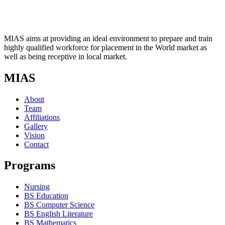
MIAS aims at providing an ideal environment to prepare and train
highly qualified workforce for placement in the World market as
well as being receptive in local market.
MIAS
About
Team
Affiliations
Gallery
Vision
Contact
Programs
Nursing
BS Education
BS Computer Science
BS English Literature
BS Mathematics