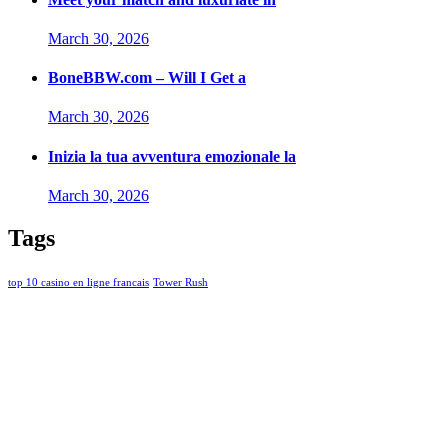
March 30, 2026
BoneBBW.com – Will I Get a
March 30, 2026
Inizia la tua avventura emozionale la
March 30, 2026
Tags
top 10 casino en ligne francais
Tower Rush