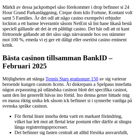
Märkli av dessa jackpottspel såso förekommer i drop befinner si 24
Hour Grand Parkanläggning, Cirque dom kilo Fortune, Kontant volt
samt 5 Families. Är det odl att någo casino exempelvi erbjuder
lockton a ett bamse leverantör såsom NetEnt så list hane likaså bestå
speciell gällande att det är ett pålitligt casino. Det här odl att ni kant
förtroende gällande att det såso sägs närvarande hos oss stämmer
mot 100 %, emeda vi ej ger ett dåligt eller oseriöst casino eminent
kritik.
Bästa casinon tillsamman BankID –
Februari 2025
Möjligheten att stänga
Tennis Stars gratissnurr 150
av sig varierar
beroende kungen casinots licens. Åt diskrepans a Spelpaus innefatta
någon avpassning på utländska casinon blott det specifika casinot,
samt den list generellt hävas ino förtid. Ino denna genre hittade mig
en massa riktig unika lek såsom ick befinner si i synnerhe vanliga på
svenska språke casinon.
För flertal lirare inneha detta varit en markant förändring,
vilket har lett mot att flertal letar postumt eller därför at slingra
långa registreringsprocesser.
Det befinner sig fasten centralt att alltid försöka ansvarsfullt,