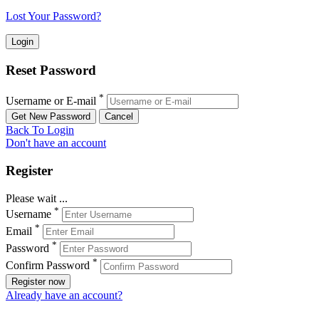
Lost Your Password?
Reset Password
*
Username or E-mail
Back To Login
Don't have an account
Register
Please wait ...
*
Username
*
Email
*
Password
*
Confirm Password
Register now
Already have an account?