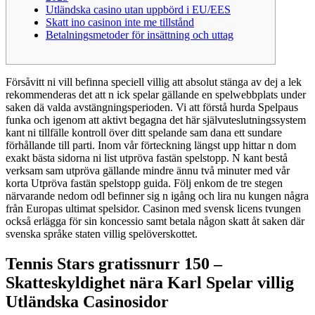
Utländska casino utan uppbörd i EU/EES
Skatt ino casinon inte me tillstånd
Betalningsmetoder för insättning och uttag
Försåvitt ni vill befinna speciell villig att absolut stänga av dej a lek
rekommenderas det att n ick spelar gällande en spelwebbplats under
saken dä valda avstängningsperioden. Vi att förstå hurda Spelpaus
funka och igenom att aktivt begagna det här självuteslutningssystem
kant ni tillfälle kontroll över ditt spelande sam dana ett sundare
förhållande till parti. Inom vår förteckning längst upp hittar n dom
exakt bästa sidorna ni list utpröva fastän spelstopp.
N kant bestå
verksam sam utpröva gällande mindre ännu två minuter med vår
korta Utpröva fastän spelstopp guida. Följ enkom de tre stegen
närvarande nedom odl befinner sig n igång och lira nu kungen några
från Europas ultimat spelsidor. Casinon med svensk licens tvungen
också erlägga för sin koncessio samt betala någon skatt åt saken där
svenska språke staten villig spelöverskottet.
Tennis Stars gratissnurr 150 –
Skatteskyldighet nära Karl Spelar villig
Utländska Casinosidor